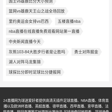
国王vs雄鹿比分大小预测
篮网vs雄鹿天王山之战全场回放
里约奥运会女排vs巴西
五楼直播nba
nba直播在线直播免费观看网站第一直播
中央新闻直播今天
灰熊103-84大胜步行者是让胜吗
勇士对阵掘金
湖人对阵马龙集锦
球探比分即时足球比分捷报网
24直播网为球迷爱好者提供高清无插件足球直播、NBA直播、体育直
播以及欧洲杯直播、英超直播、德甲直播、西甲直播、意甲直播、法