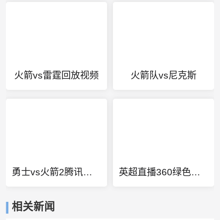
火箭vs雷霆回放视频
火箭队vs尼克斯
勇士vs火箭2腾讯视频
英超直播360绿色直播
相关新闻