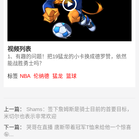
视频列表
1、有趣的问题！把19猛龙的小卡换成德罗赞，依然
能战胜勇士吗？
标签
NBA
伦纳德
猛龙
篮球
上一篇：
Shams：签下詹姆斯是骑士目前的首要目标，
米切尔也表示非常欢迎
下一篇：
哭哥在直播 唐斯带着冠军T恤来给他一个惊喜
🤪...