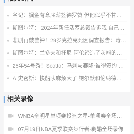
名记：掘金有意底薪签德罗赞 但他似乎不甘心只拿底薪合同
斯图尔特： 2024年新任活塞总裁告诉我 自己可能成为交易筹码
悲剧再敲警钟！29岁克拉克死因调查报告：毒品吸食过量致死
斯图尔特：兰多夫和托尼·阿伦缔造了灰熊的铁血球风
25年54号秀！Scotto：马刺与泰隆·彼得签约 球员将参加训练营
A·史密斯：快船队麻烦大了 鲍尔默和伦纳德都应该被禁赛一年！
相关录像
WNBA全明星单项赛投篮之星-单项赛全场录像
07月19日NBA夏季联赛步行者-鹈鹕全场录像