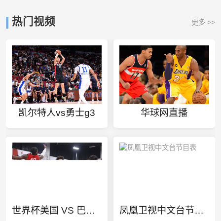
热门视频
更多 >>
凯尔特人vs勇士g3
华球网直播
世界杯美国 VS 巴拉圭直播
凤凰卫视中文台节目表