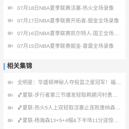
07月18日NBA夏季联赛活塞-热火全场录像
07月17日NBA夏季联赛开拓者-掘金全场录像
07月16日NBA夏季联赛凯尔特人-国王全场录像
07月15日NBA夏季联赛掘金-雷霆全场录像
相关集锦
全明星：华盛顿神秘人夺投篮之星冠军！福德夺得三分大赛冠军！
🏀夏联-步行者第三节爆发轻取鹈鹕河村勇辉5+5+12斯劳森22分
🏀夏联-热火5人上双轻取活塞止连败唐纳森20+8+10奥科里27分
🏀夏联-杨瀚森13+5+4帽&下半场11分送惊艳妙传开拓者力克掘金