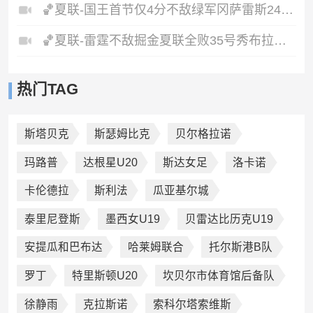
🏀夏联-国王首节仅4分不敌绿军冈萨雷斯24+10+5塞纳克10+12
🏀夏联-雷霆不敌掘金夏联全败35号秀布拉齐尔32+6马拉14+7+6
热门TAG
斯塔贝克
斯瑟姆比克
贝尔格拉诺
玛路普
达根星U20
斯达女足
洛卡诺
卡伦德拉
斯利法
瓜亚基尔城
泰里尼登斯
墨西女U19
贝雷达比历克U19
安提瓜和巴布达
哈莱姆联合
托尔斯港B队
罗丁
特里斯顿U20
坎贝尔市体育馆后备队
徐静雨
克拉斯诺
索科尔塔索维斯