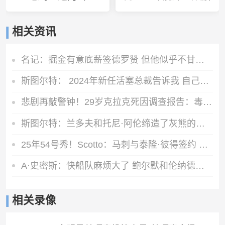
相关资讯
名记：掘金有意底薪签德罗赞 但他似乎不甘心只拿底薪合同
斯图尔特： 2024年新任活塞总裁告诉我 自己可能成为交易筹码
悲剧再敲警钟！29岁克拉克死因调查报告：毒品吸食过量致死
斯图尔特：兰多夫和托尼·阿伦缔造了灰熊的铁血球风
25年54号秀！Scotto：马刺与泰隆·彼得签约 球员将参加训练营
A·史密斯：快船队麻烦大了 鲍尔默和伦纳德都应该被禁赛一年！
相关录像