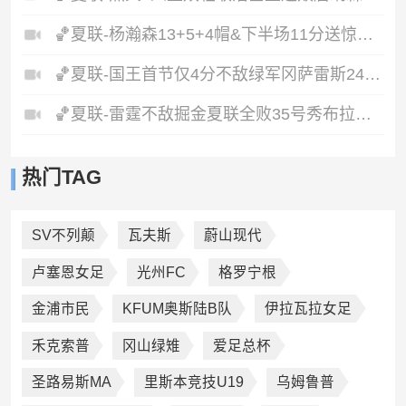
🏀夏联-杨瀚森13+5+4帽&下半场11分送惊艳妙传开拓者力克掘金
🏀夏联-国王首节仅4分不敌绿军冈萨雷斯24+10+5塞纳克10+12
🏀夏联-雷霆不敌掘金夏联全败35号秀布拉齐尔32+6马拉14+7+6
热门TAG
SV不列颠
瓦夫斯
蔚山现代
卢塞恩女足
光州FC
格罗宁根
金浦市民
KFUM奥斯陆B队
伊拉瓦拉女足
禾克索普
冈山绿雉
爱足总杯
圣路易斯MA
里斯本竞技U19
乌姆鲁普