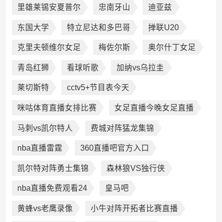
里雄莱锡安夏普尔
忠南牙山
迪亚兹
东国大学
特立尼达和多巴哥
掸联U20
克里夫顿维尔女足
梅佐尔斯
奥尔什丁女足
青岛红狮
看球听歌
加纳vs乌拉圭
莱切斯特
cctv5+节目表今天
咪咕体育直播女排比赛
女足直播今晚女足直播
马刺vs凯尔特人
费城对阵猛龙集锦
nba直播雷霆
360直播吧官方入口
凯尔特对阵勇士集锦
森林狼VS独行侠
nba直播免费观看24
皇马吧
黄蜂vs老鹰录像
小牛对阵开拓者比赛直播