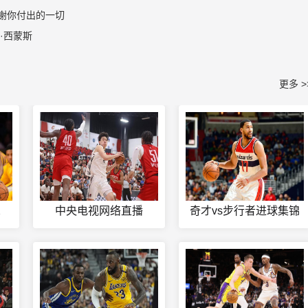
谢你付出的一切
·西蒙斯
更多 >
2
中央电视网络直播
奇才vs步行者进球集锦