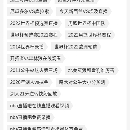
厄瓜多尔VS库拉索
今天新西兰VS埃及直播
2022世界杯预选赛直播
男篮世界杯中国队
世界杯预选赛2021赛程
2022男篮世界杯赛程
2014世界杯录播
世界杯2022欧洲预选
开拓者vs森林狼在线观看
2011公牛vs热火第三场
北美灰狼和雪豹谁厉害
2020年湖人vs掘金
魔术对公牛大小分预测
湖人21分逆转快船回放
nba直播吧在线直播观看视频
nba直播吧免费录播
nba直播免费高清观看极尽体育免费