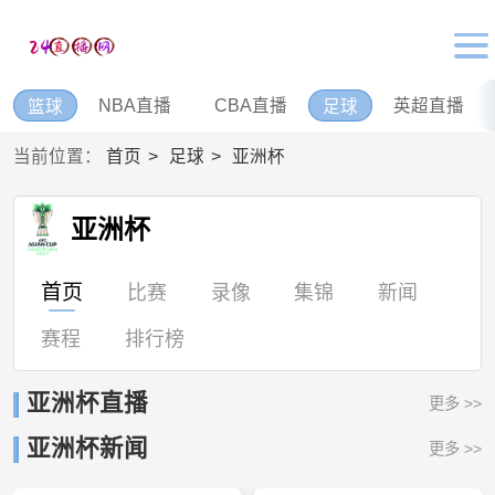
NBA直播
CBA直播
英超直播
篮球
足球
当前位置：
首页
足球
亚洲杯
亚洲杯
首页
比赛
录像
集锦
新闻
赛程
排行榜
亚洲杯直播
更多 >>
亚洲杯新闻
更多 >>