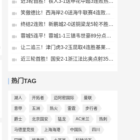
近3轮首胜！铁人3-1送申花中超3连败热菲尼奥双响邦本宜裕传射
笑傲德比！西海岸2-0送海牛联赛4连败海牛仍垫底西海岸升至第二
终结2连败！新鹏城2-0送铜梁龙5轮不胜37岁姜至鹏破门韦斯利建功
蓉城5连平！蓉城1-1三镇韦世豪89分点射救主费利佩造点李昂破门
让二追三！津门虎3-2玉昆取4连胜基莱斯读秒绝杀萨尔瓦多破门
中
近三轮首胜！国安2-1浙江法比奥点射35岁张稀哲制胜王钰栋送助攻
热门TAG
湖人
开拓者
迈阿密国际
曼联
意甲
五洲
热火
雷霆
步行者
爵士
北京国安
猛龙
AC米兰
热刺
马德里竞技
上海海港
中国队
四川