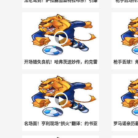
法老驾到！萨拉赫加盟特拉布宗！引爆
枪手后场传
土耳其足坛！
门
开场错失良机！哈弗茨送妙传，约克雷
枪手丢球！
斯单刀推射被扑出
梅无
名场面！亨利现场“拱火”翻译：约书亚
罗马诺亲历
说姆巴佩在FIFA里很垃圾！
签字，