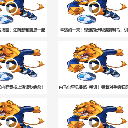
名场面：江疏影和凯恩一起
幸运的一天！球迷跑步时遇到利马，训
互动~
练服到手！
米内罗竞技上演读秒绝杀！
内马尔罕见暴怒+嘲讽！朝着对手疯狂
都准备吹终场哨了！
吼，工作人员根本拉不住！