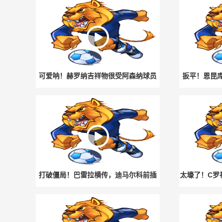
可爱呐！赫罗纳吉祥物很受阿森纳球员
扳平！恩昆
们的欢迎
打破僵局！巴雷拉横传，迪马尔科前插
太壕了！C罗
轻松破门