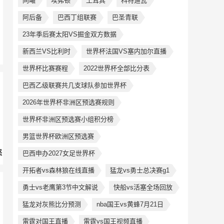
同曦
埃弗顿
土耳其
科特迪瓦
阿后备
巴西丁组联赛
巴圣青联
23年季后赛太阳VS掘金双方数据
新西兰VS比利时
世界杯法国VS塞内加尔直播
世界杯比赛赛程
2022世界杯全部比分表
巴西乙级联赛共几支球队参加世界杯
2026年世界杯非洲区预选赛规则
世界杯非洲区预选赛小组积分榜
男篮世界杯欧洲区预选赛
怒
巴西申办2027女足世界杯
开拓者vs森林狼在线直播
猛龙vs勇士总决赛g1
勇士vs老鹰第3节中文解说
快船vs活塞全场回放
猛龙对灰熊比分预测
nba国王vs黄蜂7月21日
雷霆对国王直播
雷霆vs国王视频直播