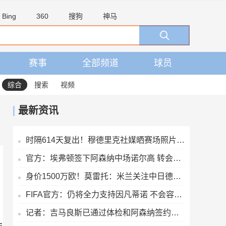
Bing
360
搜狗
神马
赛事
全部频道
球员
综合
搜索
视频
最新资讯
时隔614天复出！穆德里克社媒晒赛场照片：好久不见
官方：埃弗顿签下阿森纳中场诺尔高 转会费700万镑签约2年
身价1500万欧！莫雷托：米兰关注中日德兰的智利前锋奥索里奥
FIFA官方：仍将全力支持因凡蒂诺 不会容忍外界对FIFA诚信的攻击
记者：吉马良斯已通过体检和阿森纳签约，7500万镑分期3年支付