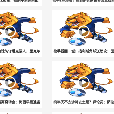
球被断，福纳尔斯远射破
枪手2球落后！德奥萨远射世界波直挂
！凯帕原地目送！
角！凯帕鞭长莫及！！
角球防守后点漏人，里克尔
枪手扳回一城！措利斯角球送助攻！因
人盯防抽射破门！
卡皮耶头球破门！
最离奇转会：梅西早晨准备
搞半天不去沙特去土超？评论员：萨拉
下午被通知必须离队
赫离开利物浦的真相令人心酸