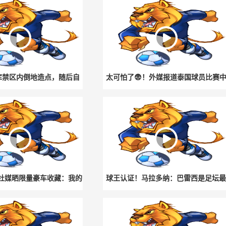
库禁区内倒地造点，随后自
太可怕了😨！外媒报道泰国球员比赛
己主罚命中
遭雷击不幸去世
社媒晒限量豪车收藏：我的
球王认证！马拉多纳：巴雷西是足坛最
玩具🚀
伟大的后卫