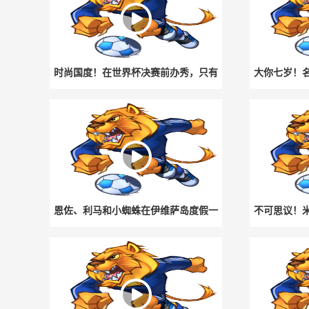
时尚国度！在世界杯决赛前办秀，只有
大你七岁！
法国人敢这么做！
恩佐、利马和小蜘蛛在伊维萨岛度假一
不可思议！
起打球，休假也不忘训练！
主裁判