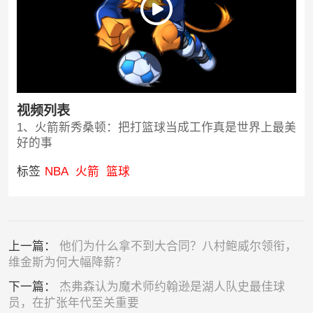
视频列表
1、火箭新秀桑顿：把打篮球当成工作真是世界上最美
好的事
标签
NBA
火箭
篮球
上一篇：
他们为什么拿不到大合同？八村鲍威尔领衔，
维金斯为何大幅降薪？
下一篇：
杰弗森认为魔术师约翰逊是湖人队史最佳球
员，在扩张年代至关重要