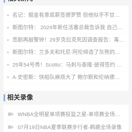
名记：掘金有意底薪签德罗赞 但他似乎不甘心只拿底薪合同
斯图尔特： 2024年新任活塞总裁告诉我 自己可能成为交易筹码
悲剧再敲警钟！29岁克拉克死因调查报告：毒品吸食过量致死
斯图尔特：兰多夫和托尼·阿伦缔造了灰熊的铁血球风
25年54号秀！Scotto：马刺与泰隆·彼得签约 球员将参加训练营
A·史密斯：快船队麻烦大了 鲍尔默和伦纳德都应该被禁赛一年！
相关录像
WNBA全明星单项赛投篮之星-单项赛全场录像
07月19日NBA夏季联赛步行者-鹈鹕全场录像