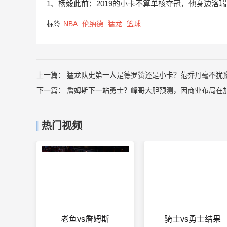
1、杨毅此前：2019的小卡不算单核夺冠，他身边洛
标签
NBA
伦纳德
猛龙
篮球
上一篇：
猛龙队史第一人是德罗赞还是小卡？范乔丹毫不犹
下一篇：
詹姆斯下一站勇士？峰哥大胆预测，因商业布局在
热门视频
老鱼vs詹姆斯
骑士vs勇士结果