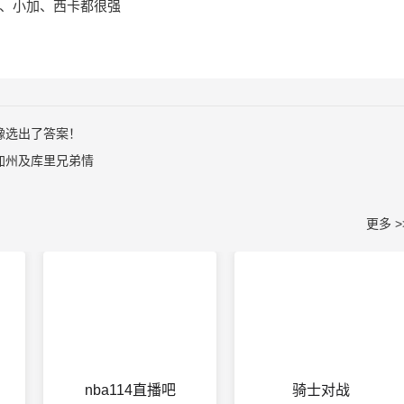
瑞、小加、西卡都很强
豫选出了答案！
加州及库里兄弟情
更多 >
nba114直播吧
骑士对战