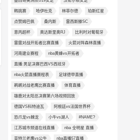
墨西哥美洲队U19女足
汉密尔顿女足
韩挑赛
哈伊杜克
林菲尔德
珀斯红星
点赞姆巴佩
桑内斯
雷西斯滕SC
意丙超杯
奥达斯里奥RJ
比利时对葡萄牙
雷霆对战开拓者比赛直播
火箭对阵森林直播
河南建业赛程
nba黄蜂vs开拓者
直播:男足决赛巴西VS西班牙
nba火箭直播赛程表
足球德甲直播
鹈鹕对战老鹰比赛直播
体育直播
雄鹿对太阳总决赛第六场视频回放
德国VS科特迪瓦
阿根廷vs法国世界杯
恐爪龙vs棘龙
小牛vs湖人
#NAME?
江苏城市频道在线直播
nba 全明星 直播
亚特兰老鹰vs公牛
nba直播57直播