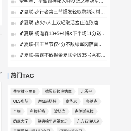
全明星：华盛顿神秘人夺投篮之星冠军！福德夺得三分大赛冠军！
🏀夏联-步行者第三节爆发轻取鹈鹕河村勇辉5+5+12斯劳森22分
🏀夏联-热火5人上双轻取活塞止连败唐纳森20+8+10奥科里27分
🏀夏联-杨瀚森13+5+4帽&下半场11分送惊艳妙传开拓者力克掘金
🏀夏联-国王首节仅4分不敌绿军冈萨雷斯24+10+5塞纳克10+12
🏀夏联-雷霆不敌掘金夏联全败35号秀布拉齐尔32+6马拉14+7+6
>
热门TAG
费罗维亚里亚
德累斯顿迪纳摩
北雪平
OLS奥陆
达姆施塔特
泰华尼
多纳克
辛根
利拉托格
波塔当
克伊斯克拉
悉尼大学
莫德柏里远望女足
东方石油U19