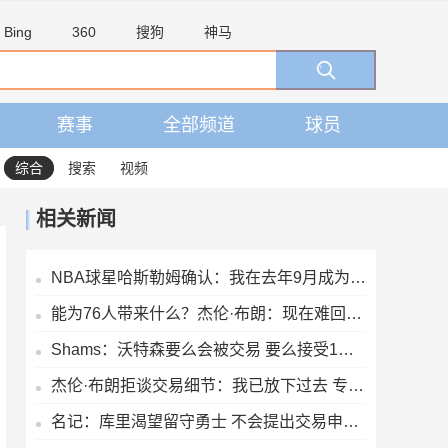
Bing
360
搜狗
神马
赛事
全部频道
球员
综合
搜索
视频
相关新闻
NBA球星哈斯勒姆确认：我在去年9月成为伊普斯维奇少数股东
能为76人带来什么？杰伦·布朗：现在难回答 我能保证的是做自己
Shams：沃特森要么会被交易 要么接受1年650万的资质报价留队
杰伦·布朗拒谈交易细节：我已放下过去 专注当下
名记：库里渴望留守勇士 不会提出交易申请 他将与球队共进退