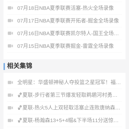
07月18日NBA夏季联赛活塞-热火全场录像
07月17日NBA夏季联赛开拓者-掘金全场录像
07月16日NBA夏季联赛凯尔特人-国王全场录像
07月15日NBA夏季联赛掘金-雷霆全场录像
相关集锦
全明星：华盛顿神秘人夺投篮之星冠军！福德夺得三分大赛冠军！
🏀夏联-步行者第三节爆发轻取鹈鹕河村勇辉5+5+12斯劳森22分
🏀夏联-热火5人上双轻取活塞止连败唐纳森20+8+10奥科里27分
🏀夏联-杨瀚森13+5+4帽&下半场11分送惊艳妙传开拓者力克掘金