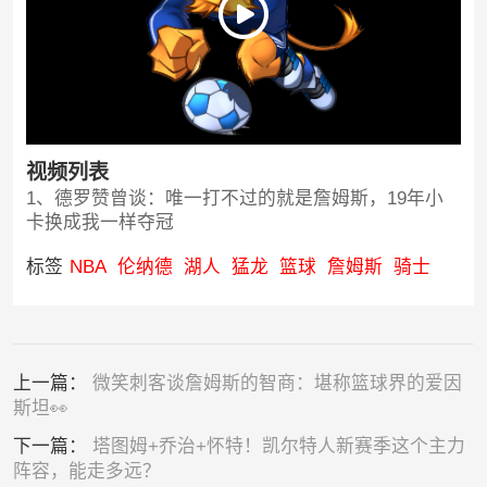
视频列表
1、德罗赞曾谈：唯一打不过的就是詹姆斯，19年小
卡换成我一样夺冠
标签
NBA
伦纳德
湖人
猛龙
篮球
詹姆斯
骑士
上一篇：
微笑刺客谈詹姆斯的智商：堪称篮球界的爱因
斯坦👀
下一篇：
塔图姆+乔治+怀特！凯尔特人新赛季这个主力
阵容，能走多远？