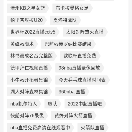
清州KB之星女篮
布卡拉曼格女足
帕里普埃拉U20
夏洛特鹰队
世界杯2022直播cctv5
太阳对阵热火直播
黄蜂vs魔术
巴萨vs赫罗纳比赛结果
林书豪成名战完整版
欧联杯直播免费
德甲拜仁视频直播
98nba直播录像回放
小牛vs开拓者集锦
今天乒乓球直播时间表
湖人对阵森林集锦
360nba 直播
nba凯尔特人
鹰队
2022中超直播吧
快船对阵76录像
黄蜂对阵火箭直播
nba直播免费高清在线观看中
火箭队直播