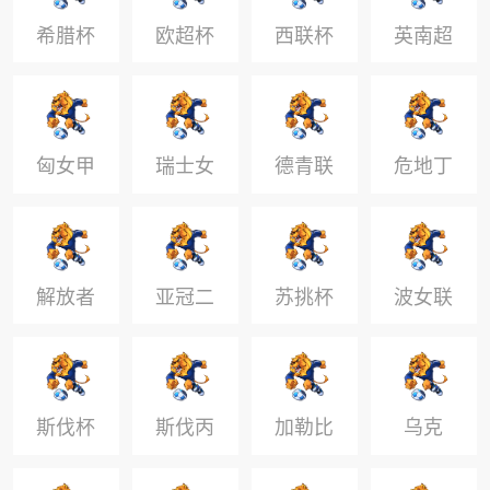
希腊杯
欧超杯
西联杯
英南超
匈女甲
瑞士女
德青联
危地丁
联
H
解放者
亚冠二
苏挑杯
波女联
杯
级
斯伐杯
斯伐丙
加勒比
乌克
杯
U21