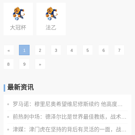
杯
大冠杯
法乙
«
1
2
3
4
5
6
7
8
9
»
最新资讯
罗马诺：穆里尼奥希望维尼修斯续约 他高度参与续约谈判&推动留队
前热刺中场：德泽尔比是世界最佳教练，战术造诣和为人处世都出色
津媒：津门虎在坚持的背后有灵活的一面，战术层面不断变化