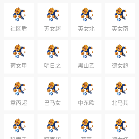
星冠军
杯
社区盾
苏女超
英女北
英女南
杯
荷女甲
明日之
黑山乙
德女超
星女子
杯
冠军杯
意丙超
巴马女
中东欧
北马其
杯
甲
杯
乙西