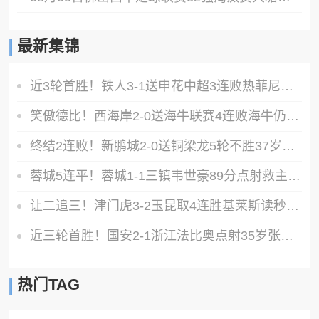
最新集锦
近3轮首胜！铁人3-1送申花中超3连败热菲尼奥双响邦本宜裕传射
笑傲德比！西海岸2-0送海牛联赛4连败海牛仍垫底西海岸升至第二
终结2连败！新鹏城2-0送铜梁龙5轮不胜37岁姜至鹏破门韦斯利建功
蓉城5连平！蓉城1-1三镇韦世豪89分点射救主费利佩造点李昂破门
让二追三！津门虎3-2玉昆取4连胜基莱斯读秒绝杀萨尔瓦多破门
近三轮首胜！国安2-1浙江法比奥点射35岁张稀哲制胜王钰栋送助攻
热门TAG