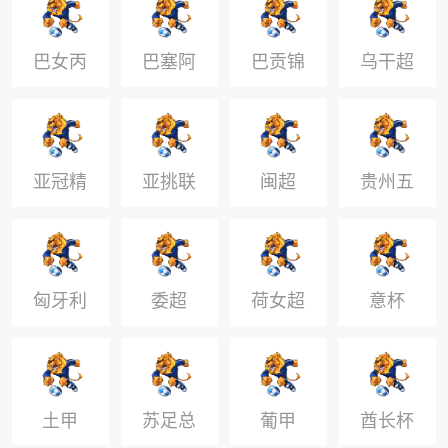
巴女丙
巴塞阿
巴贡锦
乌干超
丙
标U20
8
亚冠精
亚挑联
闽超
贵州五
英联赛
峰杯
匈牙利
委超
荷女超
意杯
杯
杯
土甲
苏足总
葡甲
酋长杯