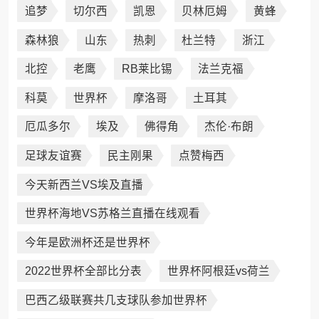
追梦
切尔西
凯恩
贝林厄姆
黄蜂
森林狼
山东
热刺
杜兰特
浙江
北控
老鹰
RB莱比锡
法兰克福
科莫
世界杯
摩洛哥
土耳其
厄瓜多尔
埃及
佛得角
杰伦·布朗
足球友谊赛
民主刚果
点赞梅西
今天新西兰VS埃及直播
世界杯海地VS苏格兰直播在线观看
今年是欧洲杯还是世界杯
2022世界杯全部比分表
世界杯阿根廷vs荷兰
巴西乙级联赛共几支球队参加世界杯