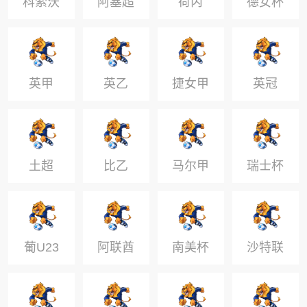
科索沃
阿塞超
荷丙
德女杯
超级联
赛
英甲
英乙
捷女甲
英冠
土超
比乙
马尔甲
瑞士杯
葡U23
阿联酋
南美杯
沙特联
超