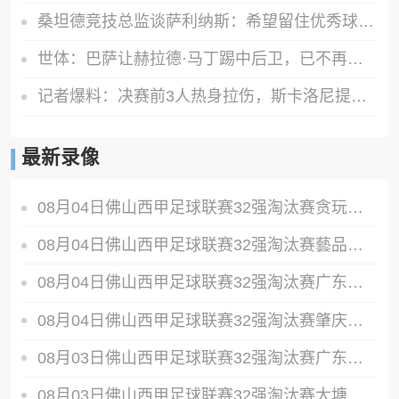
桑坦德竞技总监谈萨利纳斯：希望留住优秀球员，他的表现堪称典范
世体：巴萨让赫拉德·马丁踢中后卫，已不再是临时试验
记者爆料：决赛前3人热身拉伤，斯卡洛尼提保守踢法遭大马丁反对
最新录像
08月04日佛山西甲足球联赛32强淘汰赛贪玩游戏VS美的薪火全场录像
08月04日佛山西甲足球联赛32强淘汰赛藝品高國際VS湛江狂狼·粵辉能源全场录像
08月04日佛山西甲足球联赛32强淘汰赛广东西南建设VS香港圣徒全场录像
08月04日佛山西甲足球联赛32强淘汰赛肇庆恒骏成VS三七互娱全场录像
08月03日佛山西甲足球联赛32强淘汰赛广东客家青年VS广州英华思力U17全场录像
08月03日佛山西甲足球联赛32强淘汰赛大塘控股VS茂名市点都得全场录像