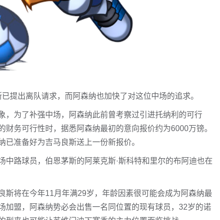
良斯已提出离队请求，而阿森纳也加快了对这位中场的追求。
象，为了补强中场，阿森纳此前曾考察过引进托纳利的可行
财务可行性时，据悉阿森纳最初的意向报价约为6000万镑。
纳已准备好为吉马良斯送上一份新报价。
场中路球员，伯恩茅斯的阿莱克斯·斯科特和里尔的布阿迪也在
斯将在今年11月年满29岁，年龄因素很可能会成为阿森纳最
场加盟，阿森纳势必会出售一名同位置的现有球员，32岁的诺