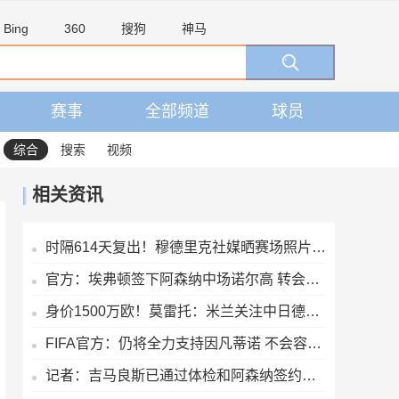
Bing
360
搜狗
神马
赛事
全部频道
球员
综合
搜索
视频
相关资讯
时隔614天复出！穆德里克社媒晒赛场照片：好久不见
官方：埃弗顿签下阿森纳中场诺尔高 转会费700万镑签约2年
身价1500万欧！莫雷托：米兰关注中日德兰的智利前锋奥索里奥
FIFA官方：仍将全力支持因凡蒂诺 不会容忍外界对FIFA诚信的攻击
记者：吉马良斯已通过体检和阿森纳签约，7500万镑分期3年支付