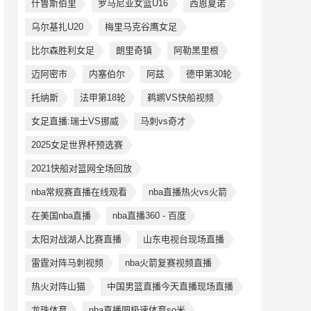
什鲁斯伯里
罗马尼亚女篮U16
西恩夏诺
乌尔基扎U20
梅里马克谷鹰女足
比尔森胜利女足
朗里奇镇
阿勒黑里根
迈阿密市
内塞伯尔
阿兹
德甲第30轮
托纳斯
法甲第18轮
鹈鹕VS快船视频
女足直播:瑞士VS挪威
马刺vs奇才
2025女足世界杯预选赛
2021快船对篮网全场回放
nba常规赛直播在线观看
nba直播热火vs火箭
在美国nba直播
nba直播360 - 百度
太阳对战湖人比赛直播
山东电视台现场直播
雷霆对阵马刺视频
nba火箭复赛视频直播
热火对阵山猫
中国男篮直播今天直播现场直播
龙珠体育
nba直播吧极速体育so米