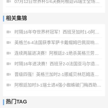
07月12日世界杯1/4决赛阿根廷vs瑞士全场录像
相关集锦
时隔16年夺世界杯冠军！西班牙加时1-0阿根廷费兰制胜恩佐染红
英格兰6-4法国获季军萨卡戴帽姆巴佩双响创纪录奥利塞2助+失良机
连续两届进决赛！阿根廷2-1绝杀英格兰劳塔罗恩佐破门梅西两助攻
时隔16年进决赛！西班牙2-0法国亚马尔造点奥亚萨瓦尔、波罗破门
晋级四强！英格兰加时2-1挪威贝林厄姆连场双响谢尔德鲁普破门
阿根廷加时3-1瑞士进4强小蜘蛛破门梅西助攻麦卡恩博洛假摔染红
热门TAG