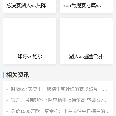
总决赛湖人vs热阵容火g6
nba常规赛老鹰vs勇士
球哥vs鲍尔
湖人vs掘金飞扑
相关资讯
时隔614天复出！穆德里克社媒晒赛场照片：好久不见
官方：埃弗顿签下阿森纳中场诺尔高 转会费700万镑签约2年
身价1500万欧！莫雷托：米兰关注中日德兰的智利前锋奥索里奥