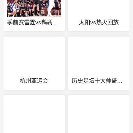
季前赛雷霆vs鹈鹕录像
太阳vs热火回放
杭州亚运会
历史足坛十大帅哥颜值