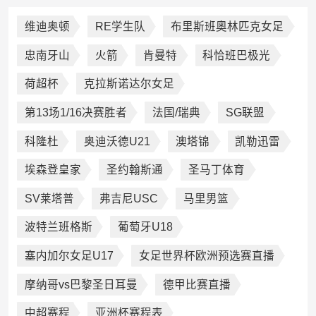
维迪奥顿
RE学生队
布里斯班奧林匹克女足
忠南牙山
火箭
肯曼特
科恰班巴极光
荷超杯
克拉斯诺达尔女足
第13场1/16决赛胜者
法国/瑞典
SG联盟
科隆杜
奥迪沃德U21
澳塔锦
凯勒迅雷
埃森登皇家
圣约翰斯通
圣马丁体育
SV莱塔普
弗吉尼USC
马里男篮
波特兰班格斯
葡萄牙U18
塞内加尔女足U17
女足世界杯欧洲预选赛直播
摩纳哥vs巴黎圣日耳曼
德甲比赛直播
中超赛程
亚洲杯赛程表