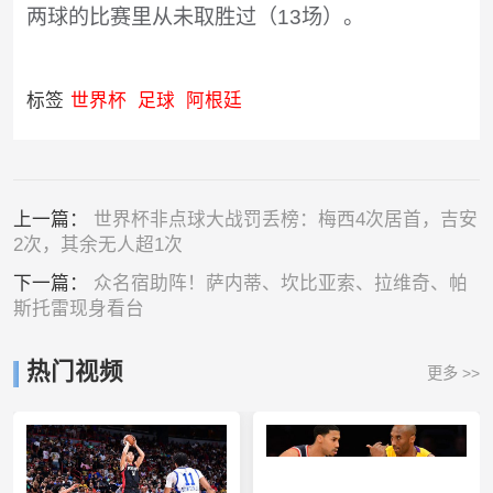
两球的比赛里从未取胜过（13场）。
标签
世界杯
足球
阿根廷
上一篇：
世界杯非点球大战罚丢榜：梅西4次居首，吉安
2次，其余无人超1次
下一篇：
众名宿助阵！萨内蒂、坎比亚索、拉维奇、帕
斯托雷现身看台
热门视频
更多 >>