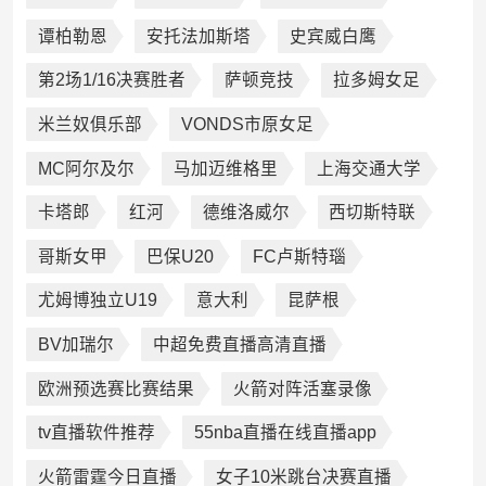
谭柏勒恩
安托法加斯塔
史宾威白鹰
第2场1/16决赛胜者
萨顿竞技
拉多姆女足
米兰奴俱乐部
VONDS市原女足
MC阿尔及尔
马加迈维格里
上海交通大学
卡塔郎
红河
德维洛威尔
西切斯特联
哥斯女甲
巴保U20
FC卢斯特瑙
尤姆博独立U19
意大利
昆萨根
BV加瑞尔
中超免费直播高清直播
欧洲预选赛比赛结果
火箭对阵活塞录像
tv直播软件推荐
55nba直播在线直播app
火箭雷霆今日直播
女子10米跳台决赛直播