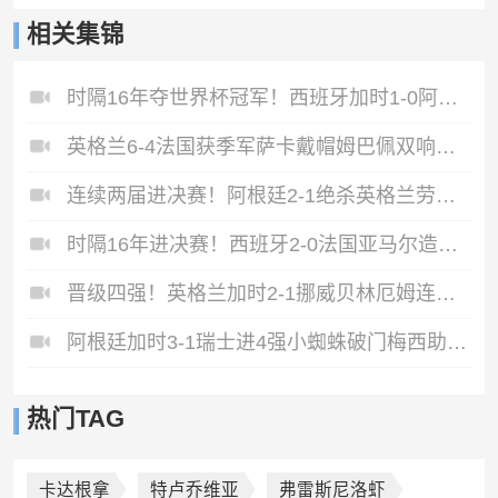
相关集锦
时隔16年夺世界杯冠军！西班牙加时1-0阿根廷费兰制胜恩佐染红
英格兰6-4法国获季军萨卡戴帽姆巴佩双响创纪录奥利塞2助+失良机
连续两届进决赛！阿根廷2-1绝杀英格兰劳塔罗恩佐破门梅西两助攻
时隔16年进决赛！西班牙2-0法国亚马尔造点奥亚萨瓦尔、波罗破门
晋级四强！英格兰加时2-1挪威贝林厄姆连场双响谢尔德鲁普破门
阿根廷加时3-1瑞士进4强小蜘蛛破门梅西助攻麦卡恩博洛假摔染红
热门TAG
卡达根拿
特卢乔维亚
弗雷斯尼洛虾