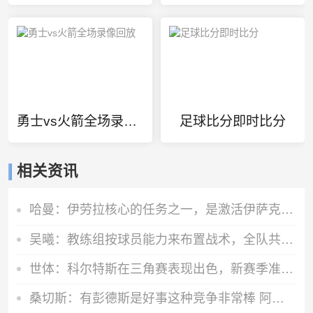
勇士vs火箭全场录像回放
足球比分即时比分
相关资讯
哈曼：伊劳拉核心的任务之一，是激活伊萨克、维尔茨等球员
吴曦：教练组按球员能力来布置战术，全队共同努力拿到想要的分数
世体：科尔特斯在三角赛表现出色，新赛季准备留在巴萨参与竞争
桑切斯：有彭德斯是好事这种竞争非常棒 阿隆索让事情变得简单