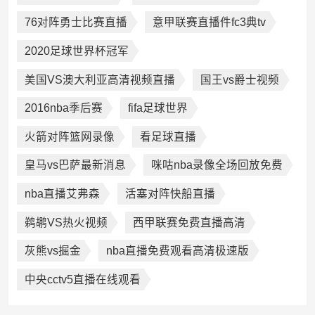
76对阵勇士比赛直播
意甲联赛直播件fc3典tv
2020足球世界杯冠军
美国VS澳大利亚高清视频直播
国王vs爵士视频
2016nba季后赛
fifa足球世界
火箭对阵篮网录像
看足球直播
皇马vs巴萨最新消息
咪咕nba录像全场回放免费
nba直播艾弗森
活塞对阵快船直播
鹈鹕VS热火视频
西甲联赛免费直播高清
灰熊vs掘金
nba直播免费观看高清极速版
中央cctv5直播在线观看