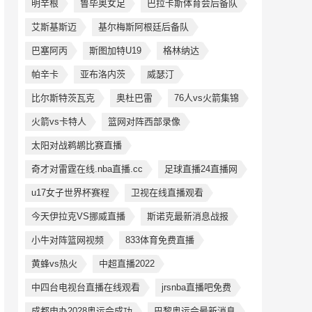
明辛根
鲁毕奥女足
巴拉卡斯体育会后备队
艾斯基斯迈
基尔梅斯阿根廷后备队
巴塞阿丙
斯图加特U19
格林纳达
帕辛卡
亚布洛内茨
威瑟汀
比尔斯特茨瓦克
奥杜巴雷
76人vs火箭集锦
火箭vs卡特人
篮网对阵西部录像
太阳对战鹈鹕比赛直播
奇才对雷霆在线.nba直播.cc
足球直播24直播网
u17女子世界杯赛程
卫视在线直播观看
今天伊拉克VS挪威直播
斯诺克最新消息战报
小牛对阵篮网视频
833体育免费直播
黄蜂vs热火
中超直播2022
中四台电视台直播在线观看
jrsnba直播吧免费
成都申办2028奥运会成功
巴黎奥运会最新消息