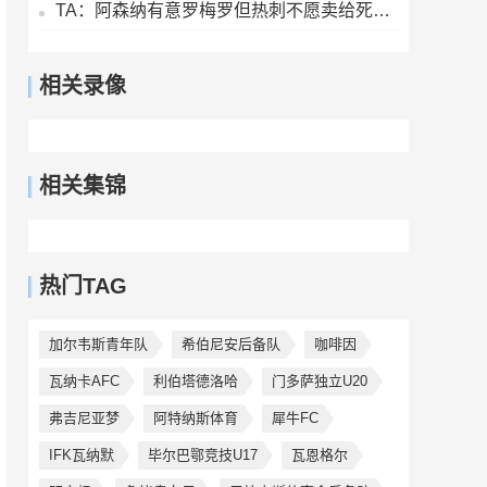
TA：阿森纳有意罗梅罗但热刺不愿卖给死敌，马竞国米是最可能下家
相关录像
相关集锦
热门TAG
加尔韦斯青年队
希伯尼安后备队
咖啡因
瓦纳卡AFC
利伯塔德洛哈
门多萨独立U20
弗吉尼亚梦
阿特纳斯体育
犀牛FC
IFK瓦纳默
毕尔巴鄂竞技U17
瓦恩格尔