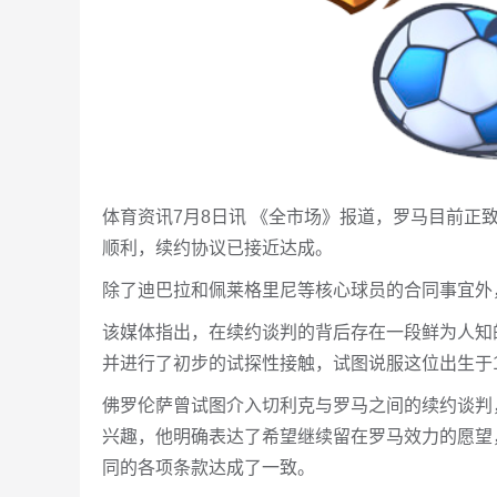
体育资讯7月8日讯 《全市场》报道，罗马目前
顺利，续约协议已接近达成。
除了迪巴拉和佩莱格里尼等核心球员的合同事宜外
该媒体指出，在续约谈判的背后存在一段鲜为人知
并进行了初步的试探性接触，试图说服这位出生于1
佛罗伦萨曾试图介入切利克与罗马之间的续约谈判
兴趣，他明确表达了希望继续留在罗马效力的愿望
同的各项条款达成了一致。