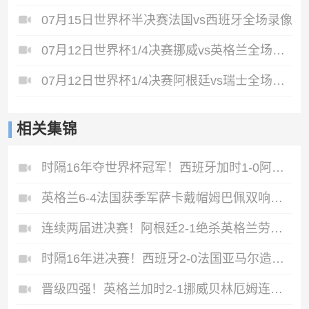
07月15日世界杯半决赛法国vs西班牙全场录像
07月12日世界杯1/4决赛挪威vs英格兰全场录像
07月12日世界杯1/4决赛阿根廷vs瑞士全场录像
相关集锦
时隔16年夺世界杯冠军！西班牙加时1-0阿根廷费兰制胜恩佐染红
英格兰6-4法国获季军萨卡戴帽姆巴佩双响创纪录奥利塞2助+失良机
连续两届进决赛！阿根廷2-1绝杀英格兰劳塔罗恩佐破门梅西两助攻
时隔16年进决赛！西班牙2-0法国亚马尔造点奥亚萨瓦尔、波罗破门
晋级四强！英格兰加时2-1挪威贝林厄姆连场双响谢尔德鲁普破门