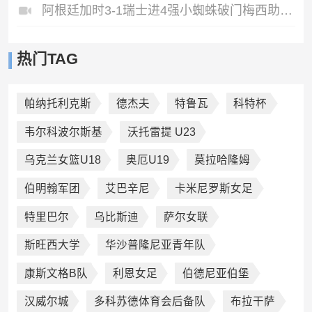
阿根廷加时3-1瑞士进4强小蜘蛛破门梅西助攻麦卡恩博洛假摔染红
热门TAG
帕纳托利克斯
德杰夫
特鲁瓦
科特杯
韦尔科波尔斯基
沃托雷提 U23
乌克兰女篮U18
奥厄U19
莫拉哈隆姆
伯明翰军团
艾巴辛尼
卡米尼罗斯女足
特里巴尔
乌比斯迪
萨尔女联
斯旺西大学
华沙普隆尼亚青年队
康斯文格B队
利恩女足
伯德尼亚伯堡
汉威尔城
多科苏德体育会后备队
布拉干萨