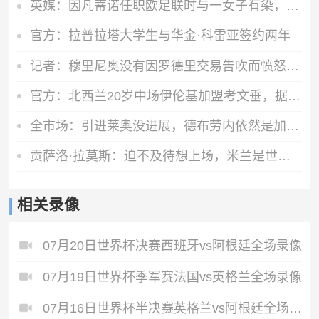
英媒：因凡蒂诺任职欧足联时与一女子有染，欧足联付6位数封口费
官方：拉普拉塔大学生与华金·科雷亚签约两年
记者：穆里尼奥没有因罗德里交易告吹而愤怒，他完全信任现有球员
官方：北西兰20岁中场伊伦基加盟考文垂，据悉转会费3000万欧
全市场：引进莱奥没进展，德布劳内依然是加拉塔萨雷的引援目标
贡萨洛·拉莫斯：迫不及待想上场，米兰是世上最伟大的俱乐部之一
相关录像
07月20日世界杯决赛西班牙vs阿根廷全场录像
07月19日世界杯季军赛法国vs英格兰全场录像
07月16日世界杯半决赛英格兰vs阿根廷全场录像