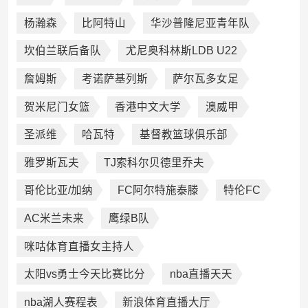
杨瀚森
比阿特山
华沙普隆尼亚青年队
坎伯兰联后备队
尤尼奥科林斯LDB U22
詹姆斯
考诺萨基列斯
萨尔瓦多女足
贺米尼门女篮
香港中文大学
澳威甲
圣派维
哈瓦特
基督教篮球俱乐部
雅罗斯瓦夫
TJ索科尔贝德里乔夫
哥伦比亚/加纳
FC阿尔特施泰滕
特伦FC
AC米兰未来
鹰绿B队
咪咕体育直播女主持人
太阳vs勇士今天比赛比分
nba直播天天
nba湖人赛程表
新浪体育直播大厅