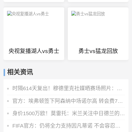
央视复播湖人vs勇士
勇士vs猛龙回放
相关资讯
时隔614天复出！穆德里克社媒晒赛场照片：好久不见
官方：埃弗顿签下阿森纳中场诺尔高 转会费700万镑签约2年
身价1500万欧！莫雷托：米兰关注中日德兰的智利前锋奥索里奥
FIFA官方：仍将全力支持因凡蒂诺 不会容忍外界对FIFA诚信的攻击