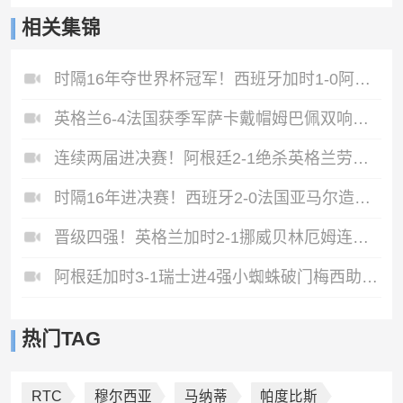
相关集锦
时隔16年夺世界杯冠军！西班牙加时1-0阿根廷费兰制胜恩佐染红
英格兰6-4法国获季军萨卡戴帽姆巴佩双响创纪录奥利塞2助+失良机
连续两届进决赛！阿根廷2-1绝杀英格兰劳塔罗恩佐破门梅西两助攻
时隔16年进决赛！西班牙2-0法国亚马尔造点奥亚萨瓦尔、波罗破门
晋级四强！英格兰加时2-1挪威贝林厄姆连场双响谢尔德鲁普破门
阿根廷加时3-1瑞士进4强小蜘蛛破门梅西助攻麦卡恩博洛假摔染红
热门TAG
RTC
穆尔西亚
马纳蒂
帕度比斯