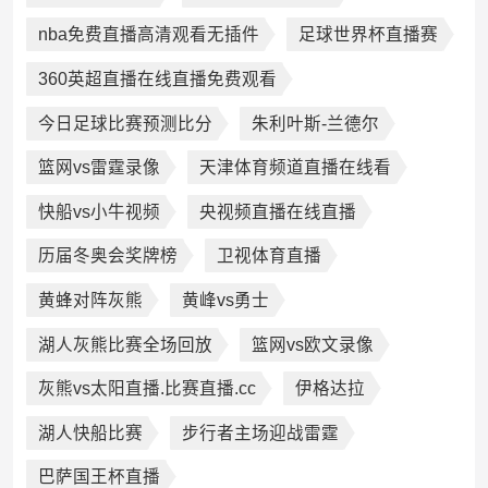
nba免费直播高清观看无插件
足球世界杯直播赛
360英超直播在线直播免费观看
今日足球比赛预测比分
朱利叶斯-兰德尔
篮网vs雷霆录像
天津体育频道直播在线看
快船vs小牛视频
央视频直播在线直播
历届冬奥会奖牌榜
卫视体育直播
黄蜂对阵灰熊
黄峰vs勇士
湖人灰熊比赛全场回放
篮网vs欧文录像
灰熊vs太阳直播.比赛直播.cc
伊格达拉
湖人快船比赛
步行者主场迎战雷霆
巴萨国王杯直播