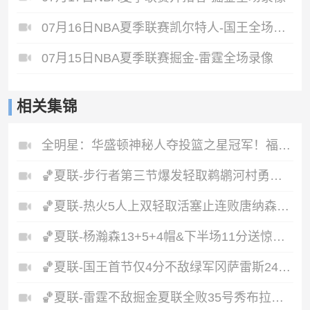
07月16日NBA夏季联赛凯尔特人-国王全场录像
07月15日NBA夏季联赛掘金-雷霆全场录像
相关集锦
全明星：华盛顿神秘人夺投篮之星冠军！福德夺得三分大赛冠军！
🏀夏联-步行者第三节爆发轻取鹈鹕河村勇辉5+5+12斯劳森22分
🏀夏联-热火5人上双轻取活塞止连败唐纳森20+8+10奥科里27分
🏀夏联-杨瀚森13+5+4帽&下半场11分送惊艳妙传开拓者力克掘金
🏀夏联-国王首节仅4分不敌绿军冈萨雷斯24+10+5塞纳克10+12
🏀夏联-雷霆不敌掘金夏联全败35号秀布拉齐尔32+6马拉14+7+6