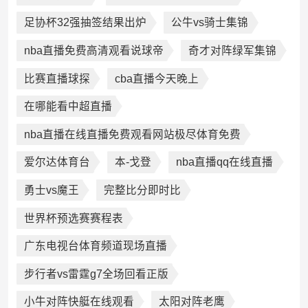
足协杯32强抽签结果出炉
公牛vs骑士集锦
nba直播免费高清观看说球帝
奇才对阵绿军集锦
比赛直播球探
cba直播今天晚上
在哪能看中超直播
nba直播在线直播免费观看网站极尽体育免费
爱尔达体育台
本-戈登
nba直播qq在线直播
勇士vs魔王
完整比分即时比
世界杯预选赛赛程表
广东电视台体育频道现场直播
步行者vs雷霆g7全场回看正版
小牛对阵快艇在线观看
太阳对阵老鹰