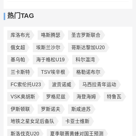
热门TAG
库洛布光
咯斯腾瑟
圣吉罗斯联合
俄女超
埃斯兰沙尔
哥斯达黎加U20
基乌帕
海于格松U19
科尔温湾
兰卡斯特
TSV埃辛根
格勒诺布尔
FC索伦托U23
波贡诺威
马西拉青年运动
VSK奥胡斯
罗格尼兹
海登海姆
特鲁瓦
伊斯顿联
罗斯诺夫
斯咸迪苏
地铁之星女足后备队
卡亚士维斯
斯洛伐克U20
夏季联赛黄蜂对国王预测