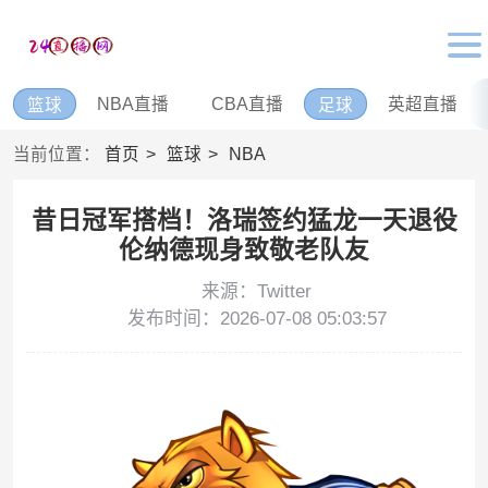
NBA直播
CBA直播
英超直播
篮球
足球
当前位置：
首页
篮球
NBA
昔日冠军搭档！洛瑞签约猛龙一天退役
伦纳德现身致敬老队友
来源：Twitter
发布时间：2026-07-08 05:03:57