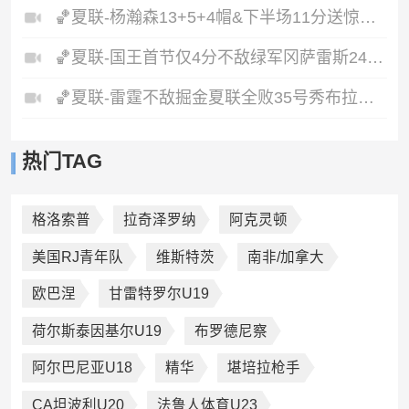
🏀夏联-杨瀚森13+5+4帽&下半场11分送惊艳妙传开拓者力克掘金
🏀夏联-国王首节仅4分不敌绿军冈萨雷斯24+10+5塞纳克10+12
🏀夏联-雷霆不敌掘金夏联全败35号秀布拉齐尔32+6马拉14+7+6
热门TAG
格洛索普
拉奇泽罗纳
阿克灵顿
美国RJ青年队
维斯特茨
南非/加拿大
欧巴涅
甘雷特罗尔U19
荷尔斯泰因基尔U19
布罗德尼察
阿尔巴尼亚U18
精华
堪培拉枪手
CA坦波利U20
法鲁人体育U23