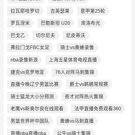
拉瓦耶哈罗切
吉英瑟莱
意甲第25轮
罗瓦涅米
巴勒斯坦 U20
库洛布光
巴戈乙
切尔尼夫
尼皮蒂沃
弗拉门戈FBC女足
骑士vs黄蜂录像
nba录像新浪
上海五星体育电视直播
捷克vs克罗地亚
76人对阵马刺集锦
直播今晚辽宁男篮比赛
爵士vs鹈鹕常规赛
骑士猛龙大小分预测
奇才对阵热火集锦
老鹰vs新奥尔良在线观看
法甲直播免费观看360
男篮世界杯中国队
黄蜂vs马刺直播
直播nba直播nba
公牛vs骑士集锦