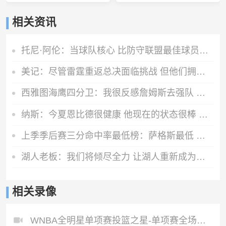
相关资讯
托尼·阿伦：当球队核心 比防守联盟最佳球员更难
美记：尽管雷霆重返总决面临挑战 但他们拥有SGA这位联盟最强球员
西雅图海鹰四分卫：我很反感詹姆斯去强队 人们就说他去超级球队
纳斯：今夏恩比德很健康 他现在的状态很棒 能全面投入备战
上季季后赛三分命中率最低榜：萨格斯最低 福克斯第6低 哈登第8低
湖人老板：我们将倾尽全力 让湖人重新成为总冠军球队
相关录像
WNBA全明星单项赛投篮之星-单项赛全场录像