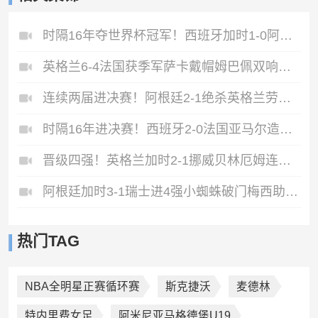
时隔16年夺世界杯冠军！西班牙加时1-0阿根廷费兰制胜恩佐染红
英格兰6-4法国获季军萨卡戴帽姆巴佩双响创纪录奥利塞2助+失良机
连续两届进决赛！阿根廷2-1绝杀英格兰劳塔罗恩佐破门梅西两助攻
时隔16年进决赛！西班牙2-0法国亚马尔造点奥亚萨瓦尔、波罗破门
晋级四强！英格兰加时2-1挪威贝林厄姆连场双响谢尔德鲁普破门
阿根廷加时3-1瑞士进4强小蜘蛛破门梅西助攻麦卡恩博洛假摔染红
热门TAG
NBA全明星正赛循环赛
斯克捷沃
麦德林
特内里费女足
阿米尼亚马格德堡U19