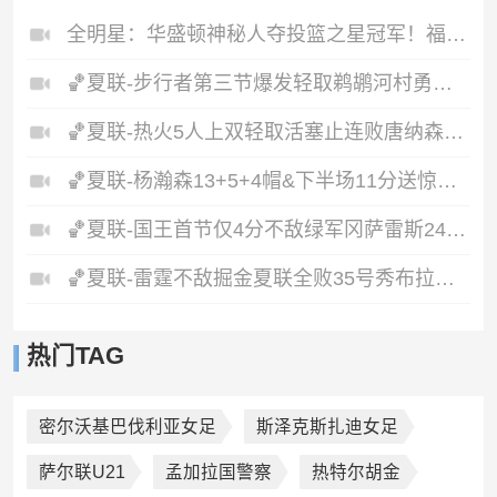
全明星：华盛顿神秘人夺投篮之星冠军！福德夺得三分大赛冠军！
🏀夏联-步行者第三节爆发轻取鹈鹕河村勇辉5+5+12斯劳森22分
🏀夏联-热火5人上双轻取活塞止连败唐纳森20+8+10奥科里27分
🏀夏联-杨瀚森13+5+4帽&下半场11分送惊艳妙传开拓者力克掘金
🏀夏联-国王首节仅4分不敌绿军冈萨雷斯24+10+5塞纳克10+12
🏀夏联-雷霆不敌掘金夏联全败35号秀布拉齐尔32+6马拉14+7+6
热门TAG
密尔沃基巴伐利亚女足
斯泽克斯扎迪女足
萨尔联U21
孟加拉国警察
热特尔胡金