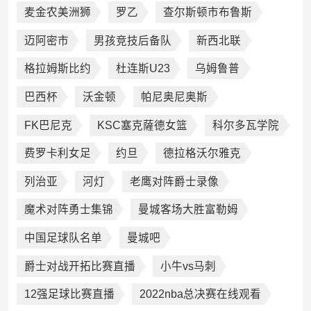
麦金农美洲狮
罗乙
查尔斯顿市布鲁斯
迈阿密市
男孩竞技后备队
新西北联
格拉姆斯比约
杜连斯U23
乌姆鲁普
巴西杯
沃金顿
帕尼奥尼奥斯
FK巴尼克
KSC塞克薩德女篮
科尔多瓦学院
费罗卡利女足
约旦
德拉格沃尔雅克
列治亚
河灯
老鹰对阵爵士录像
魔术对阵勇士集锦
曼城客场大胜富勒姆
中国足球队名单
曼城吧
爵士对战开拓比赛直播
小牛vs马刺
12强足球比赛直播
2022nba总决赛在线观看