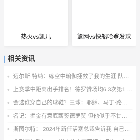
热火vs凯儿
篮网vs快船哈登发球
相关资讯
迈尔斯·特纳：练空中瑜伽拯救了我的生涯 队友还会调侃我练这个
上赛季中距离出手排名！德罗赞场均6.3次第1 KD第2 英格拉姆第3
会选谁穿自己的球鞋？三球：耶稣、马丁·路德·金、马尔科姆·X
名记：掘金有意底薪签德罗赞 但他似乎不甘心只拿底薪合同
斯图尔特： 2024年新任活塞总裁告诉我 自己可能成为交易筹码