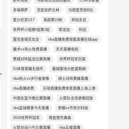
斯考塔费
韦斯顿劳动熊后备队
CSM华斯雷
多瑙蒂萨
克臣安萨丘林
马德里竞技B队
爱沙尼亚U17
英超第19轮
邦加女足
世界杯小组赛I组第1轮
耶龙加
利达
雷克查域克女足
nba直播免费观看直播在线app
魔术vs热火免费直播
天天直播电视
费城对阵猛龙比赛直播
世界杯冠军历届
51体育直播无插件
曼城客场大胜富勒姆
>
nba热火vs步行者录像
骑士对阵黄蜂直播
nba直播收费
乐球直播免费体育直播上海上港
中国女篮今晚比赛直播
火箭队全场录像回放
nba篮球赛事今天直播
李娜vs齐布尔科娃
2018世界杯冠军
理查德杰弗森
火箭对战小牛比赛直播
nba五楼直播