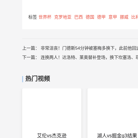
标签
世界杯
克罗地亚
巴西
德国
德甲
意甲
挪威
比
上一篇：
非常沮丧！门德斯54分钟被塞梅多换下，此前他回
下一篇：
连换两人！达洛特、莱奥替补登场，换下坎塞洛、
热门视频
艾伦vs杰克逊
湖人vs掘金g3结果