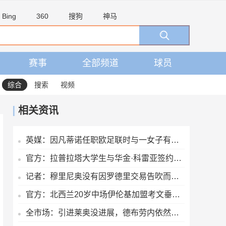
Bing
360
搜狗
神马
赛事
全部频道
球员
综合
搜索
视频
相关资讯
英媒：因凡蒂诺任职欧足联时与一女子有染，欧足联付6位数封口费
官方：拉普拉塔大学生与华金·科雷亚签约两年
记者：穆里尼奥没有因罗德里交易告吹而愤怒，他完全信任现有球员
官方：北西兰20岁中场伊伦基加盟考文垂，据悉转会费3000万欧
全市场：引进莱奥没进展，德布劳内依然是加拉塔萨雷的引援目标