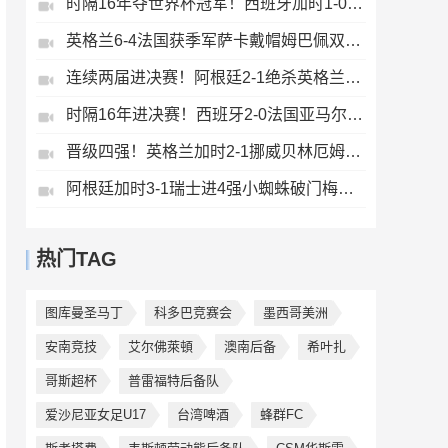
时隔16年夺世界杯冠军！西班牙加时1-0阿根廷费兰制胜恩佐染红
英格兰6-4法国获季军萨卡戴帽姆巴佩双响创纪录奥利塞2助+失良机
连续两届进决赛！阿根廷2-1绝杀英格兰劳塔罗恩佐破门梅西两助攻
时隔16年进决赛！西班牙2-0法国亚马尔造点奥亚萨瓦尔、波罗破门
晋级四强！英格兰加时2-1挪威贝林厄姆连场双响谢尔德鲁普破门
阿根廷加时3-1瑞士进4强小蜘蛛破门梅西助攻麦卡恩博洛假摔染红
热门TAG
图库曼圣马丁
科多巴竞赛会
墨西哥美洲
安南竞技
艾尔佛萊頓
澳南后备
希叶扎
哥斯超杯
普雷福特后备队
爱沙尼亚女足U17
台湾啤酒
蜂群FC