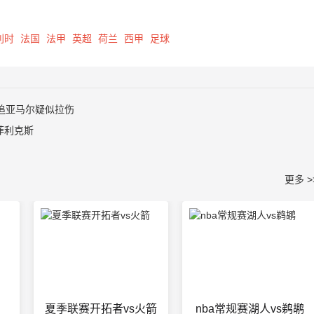
利时
法国
法甲
英超
荷兰
西甲
足球
追亚马尔疑似拉伤
菲利克斯
更多 >
夏季联赛开拓者vs火箭
nba常规赛湖人vs鹈鹕