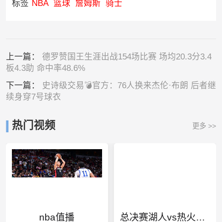
标签
NBA
篮球
詹姆斯
骑士
上一篇：
德罗赞国王生涯出战154场比赛 场均20.3分3.4
板4.3助 命中率48.6%
下一篇：
史诗级交易💣️官方：76人换来杰伦·布朗 后者继
续身穿7号球衣
热门视频
更多 >>
nba值播
总决赛湖人vs热火全队数据