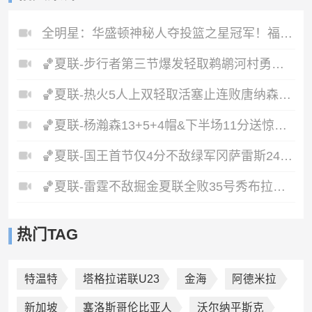
全明星：华盛顿神秘人夺投篮之星冠军！福德夺得三分大赛冠军！
🏀夏联-步行者第三节爆发轻取鹈鹕河村勇辉5+5+12斯劳森22分
🏀夏联-热火5人上双轻取活塞止连败唐纳森20+8+10奥科里27分
🏀夏联-杨瀚森13+5+4帽&下半场11分送惊艳妙传开拓者力克掘金
🏀夏联-国王首节仅4分不敌绿军冈萨雷斯24+10+5塞纳克10+12
🏀夏联-雷霆不敌掘金夏联全败35号秀布拉齐尔32+6马拉14+7+6
热门TAG
特温特
塔格拉诺联U23
金海
阿德米拉
新加坡
塞洛斯哥伦比亚人
沃尔纳平斯克