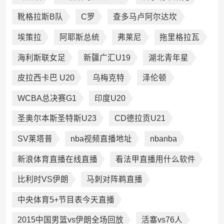
靴格拉斯B队
C罗
查多马卢阿尔达坎
埃策拉
阿耶斯总统
弗莱尼
拖里格拉瓦
海利斯联女足
新疆广汇U19
湖北青年星
皮拉西卡巴 U20
乌梅克特
泽伦顿
WCBA总决赛G1
印度U20
圣奥尔本斯圣特斯U23
CD德拉贡U21
SV莱塔普
nba视频直播地址
nbanba
新浪体育直播在线直播
看法甲直播用什么软件
比利时VS伊朗
马刺对阵鹈直播
中央体育5+节目表今天直播
2015中国男篮vs伊朗全场回放
活塞vs76人