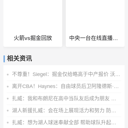
火箭vs掘金回放
中央一台在线直播手机电视
相关资讯
不尊重！Siegel：掘金仅给略高于中产报价 沃特森已一脚迈出大门
离开CBA！Haynes：自由球员后卫阿隆德斯·威廉姆斯签约奇才
扎威：我和布朗尼在高中当队友后成为朋友 很兴奋能再次并肩作战
湖人新援扎威：会在场上展现活力和努力 防守对方最好的球员
扎威：想为湖人球迷奉献全部 帮助球队升起第18面冠军旗帜