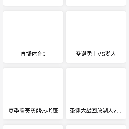
直播体育5
圣诞勇士VS湖人
夏季联赛灰熊vs老鹰
圣诞大战回放湖人vs国王