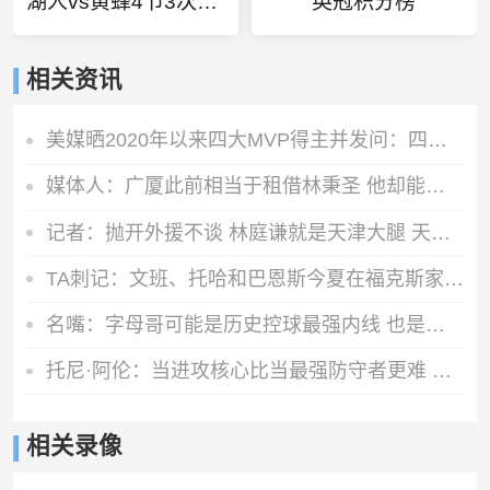
湖人vs黄蜂4节3次技术犯规
英冠积分榜
相关资讯
美媒晒2020年以来四大MVP得主并发问：四位MVP留二裁二怎么选？
媒体人：广厦此前相当于租借林秉圣 他却能以非自由身参加CBA选秀
记者：抛开外援不谈 林庭谦就是天津大腿 天津新赛季有点难
TA刺记：文班、托哈和巴恩斯今夏在福克斯家里的健身房训练
名嘴：字母哥可能是历史控球最强内线 也是历史最强突破型大个子
托尼·阿伦：当进攻核心比当最强防守者更难 因为大家一直研究你
相关录像