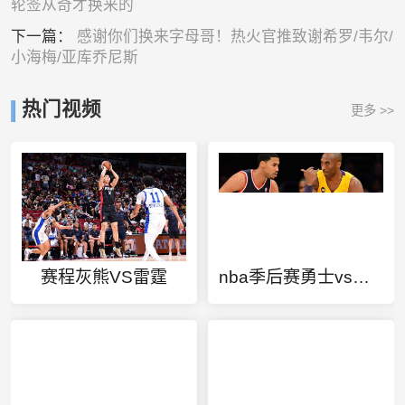
轮签从奇才换来的
下一篇：
感谢你们换来字母哥！热火官推致谢希罗/韦尔/
小海梅/亚库乔尼斯
热门视频
更多 >>
赛程灰熊VS雷霆
nba季后赛勇士vs快船第一场比赛