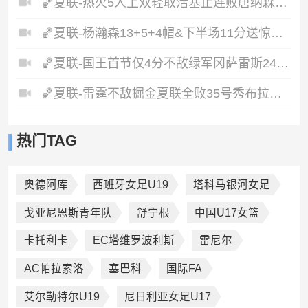
🏀夏联-热火5人上双轻取活塞止连败唐纳森20+8+10奥科里27分
🏀夏联-杨瀚森13+5+4帽&下半场11分送惊艳妙传开拓者力克掘金
🏀夏联-国王首节仅4分不敌绿军冈萨雷斯24+10+5塞纳克10+12
🏀夏联-雷霆不敌掘金夏联全败35号秀布拉齐尔32+6马拉14+7+6
热门TAG
奥德阿库
西班牙女足U19
塔科马银河女足
戈亚尼恩斯青年队
舒宁根
中国U17女篮
卡托利卡
EC塔维罗波利斯
雷尼尔
AC帕拉索洛
塞巴科
国际FA
艾尔勒特尔U19
尼日利亚女足U17