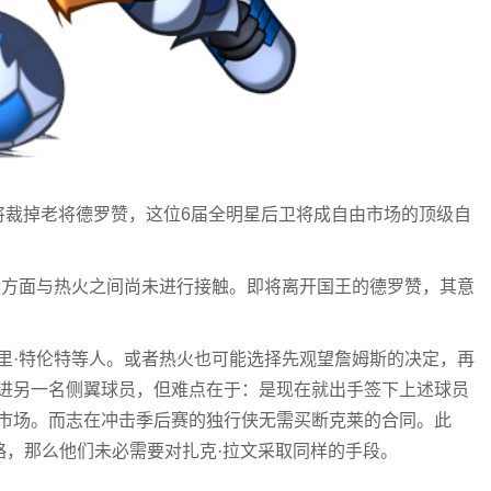
，国王将裁掉老将德罗赞，这位6届全明星后卫将成自由市场的顶级自
，德罗赞方面与热火之间尚未进行接触。即将离开国王的德罗赞，其意
里·特伦特等人。或者热火也可能选择先观望詹姆斯的决定，再
进另一名侧翼球员，但难点在于：是现在就出手签下上述球员
市场。而志在冲击季后赛的独行侠无需买断克莱的合同。此
略，那么他们未必需要对扎克·拉文采取同样的手段。