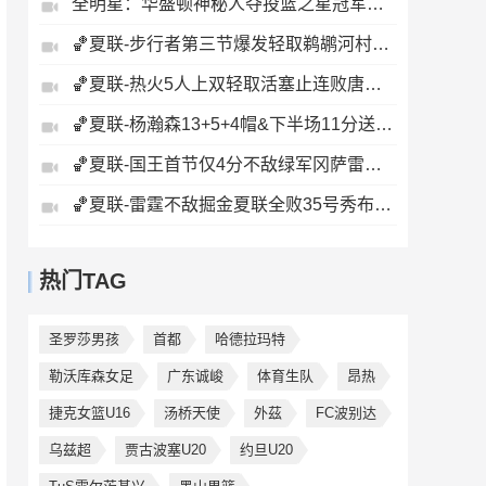
全明星：华盛顿神秘人夺投篮之星冠军！福德夺得三分大赛冠军！
🏀夏联-步行者第三节爆发轻取鹈鹕河村勇辉5+5+12斯劳森22分
🏀夏联-热火5人上双轻取活塞止连败唐纳森20+8+10奥科里27分
🏀夏联-杨瀚森13+5+4帽&下半场11分送惊艳妙传开拓者力克掘金
🏀夏联-国王首节仅4分不敌绿军冈萨雷斯24+10+5塞纳克10+12
🏀夏联-雷霆不敌掘金夏联全败35号秀布拉齐尔32+6马拉14+7+6
热门TAG
圣罗莎男孩
首都
哈德拉玛特
勒沃库森女足
广东诚峻
体育生队
昂热
捷克女篮U16
汤桥天使
外茲
FC波别达
乌兹超
贾古波塞U20
约旦U20