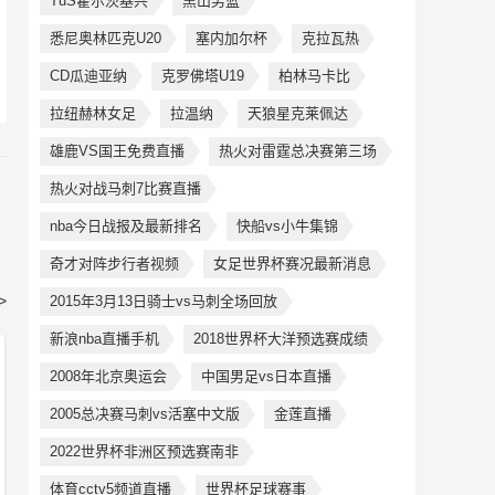
TuS霍尔茨基兴
黑山男篮
悉尼奥林匹克U20
塞内加尔杯
克拉瓦热
CD瓜迪亚纳
克罗佛塔U19
柏林马卡比
拉纽赫林女足
拉温纳
天狼星克莱佩达
雄鹿VS国王免费直播
热火对雷霆总决赛第三场
热火对战马刺7比赛直播
nba今日战报及最新排名
快船vs小牛集锦
奇才对阵步行者视频
女足世界杯赛况最新消息
>
2015年3月13日骑士vs马刺全场回放
新浪nba直播手机
2018世界杯大洋预选赛成绩
2008年北京奥运会
中国男足vs日本直播
2005总决赛马刺vs活塞中文版
金莲直播
2022世界杯非洲区预选赛南非
体育cctv5频道直播
世界杯足球赛事