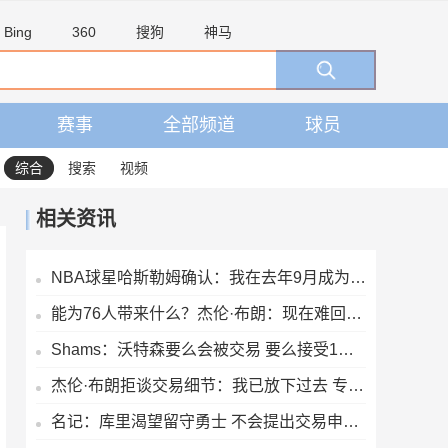
Bing
360
搜狗
神马
赛事
全部频道
球员
综合
搜索
视频
相关资讯
NBA球星哈斯勒姆确认：我在去年9月成为伊普斯维奇少数股东
能为76人带来什么？杰伦·布朗：现在难回答 我能保证的是做自己
Shams：沃特森要么会被交易 要么接受1年650万的资质报价留队
杰伦·布朗拒谈交易细节：我已放下过去 专注当下
名记：库里渴望留守勇士 不会提出交易申请 他将与球队共进退