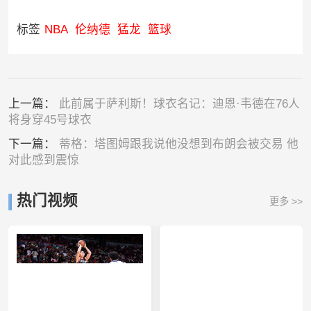
标签
NBA
伦纳德
猛龙
篮球
上一篇：
此前属于萨利斯！球衣名记：迪恩·韦德在76人
将身穿45号球衣
下一篇：
蒂格：塔图姆跟我说他没想到布朗会被交易 他
对此感到震惊
热门视频
更多 >>