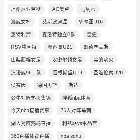
坦桑尼亚监狱
AC奥卢
马纳蒂
澳威女杯
艾斯波迪渥
萨摩亚U16
惠特利湾
夏洛特独立B队
雷霆
RSV埃因特
墨西哥U21
哥德堡盖斯
山梨藤樱女足
汉密尔顿女足
美的薪火
汉诺威96二队
雷根斯堡U19
圣洛伦索U20
侯赛因
德国男篮
斯达
公牛对阵热火集锦
搜狐nba体育
今天nba直播赛事
76人对阵马刺
湖人对阵鹦鹉直播
利兹联vs水晶宫
360直播体育直播
nba sohu