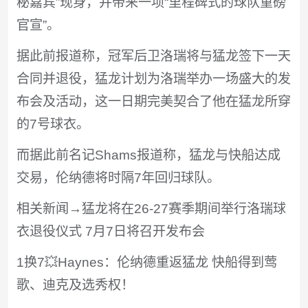
秘嘉宾”现身，并带来一项“里程碑式的球队重磅
官宣”。
据此前报道称，冠军后卫洛瑞将与猛龙签下一天
合同并退役，猛龙计划为洛瑞举办一场盛大的发
布会及活动，这一日期完美契合了他在猛龙所穿
的7号球衣。
而据此前名记Shams报道称，猛龙与快船达成
交易，伦纳德将时隔7年回归球队。
相关新闻→猛龙将在26-27赛季期间举行洛瑞球
衣退役仪式 7月7日将召开发布会
1换7💥Haynes：伦纳德重返猛龙 快船得到莺
歌、迪克及选秀权！