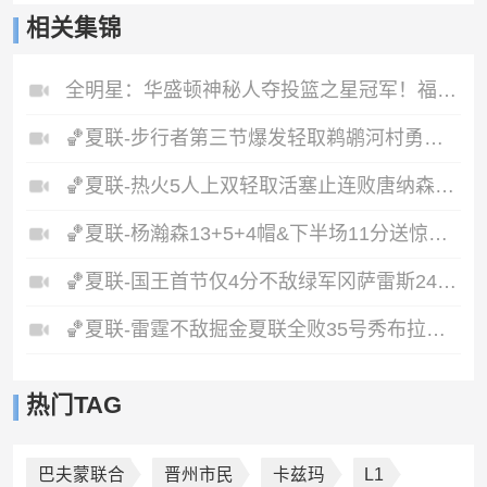
相关集锦
全明星：华盛顿神秘人夺投篮之星冠军！福德夺得三分大赛冠军！
🏀夏联-步行者第三节爆发轻取鹈鹕河村勇辉5+5+12斯劳森22分
🏀夏联-热火5人上双轻取活塞止连败唐纳森20+8+10奥科里27分
🏀夏联-杨瀚森13+5+4帽&下半场11分送惊艳妙传开拓者力克掘金
🏀夏联-国王首节仅4分不敌绿军冈萨雷斯24+10+5塞纳克10+12
🏀夏联-雷霆不敌掘金夏联全败35号秀布拉齐尔32+6马拉14+7+6
热门TAG
巴夫蒙联合
晋州市民
卡兹玛
L1