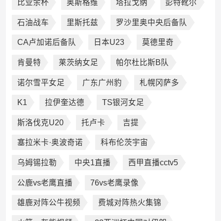
比业余杯
奥斯格维
塔拉戈纳
彭特靴尔
石油战车
里斯托兹
罗沙里奥中央后备队
CA卢加诺后备队
日本U23
莫德里奇
肯曼特
莱茨纳女足
帕尔杜比斯B队
诺尔雪平女足
广东广州豹
札幌冈萨多
K1
拉伊奎达德
TS银河女足
斯洛伐克U20
托卢卡
吉提
塞拉米卡·奥波奇诺
科布伦茨宇宙
乌姆锡拉勒
中央1直播
西甲直播cctv5
公鹿vs老鹰直播
76vs老鹰录像
雄鹿对阵公牛视频
费城对阵热火集锦