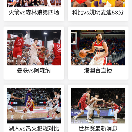
火箭vs森林狼第四场
科比vs姚明麦迪53分
曼联vs阿森纳
港澳台直播
湖人vs热火犯规对比
世乒赛最新消息