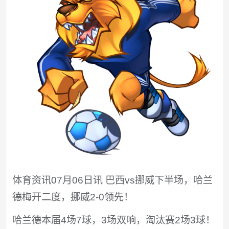
体育资讯07月06日讯 巴西vs挪威下半场，哈兰
德梅开二度，挪威2-0领先！
哈兰德本届4场7球，3场双响，淘汰赛2场3球！