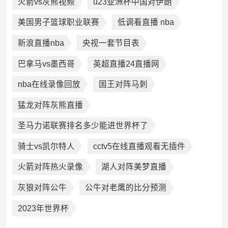
火箭vs灰熊视频
u23亚洲杯中国对伊朗
美国男子篮球职业联赛
低调看直播 nba
新浪直播nba
央视一套节目表
巴拿马vs墨西哥
英超直播24直播网
nba在线录像回放
国王对阵马刺
猛龙对阵灰熊直播
圣马力诺联赛排名多少能进世界杯了
骑士vs凯尔特人
cctv5在线直播观看无插件
火箭对阵热火录像
湖人对阵美梦直播
灰狼对阵公牛
公牛对老鹰的比分预测
2023年世界杯