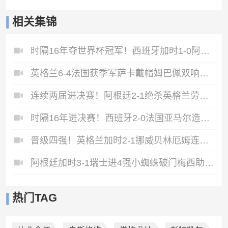
相关集锦
时隔16年夺世界杯冠军！西班牙加时1-0阿根廷费兰制胜恩佐染红
英格兰6-4法国获季军萨卡戴帽姆巴佩双响创纪录奥利塞2助+失良机
连续两届进决赛！阿根廷2-1绝杀英格兰劳塔罗恩佐破门梅西两助攻
时隔16年进决赛！西班牙2-0法国亚马尔造点奥亚萨瓦尔、波罗破门
晋级四强！英格兰加时2-1挪威贝林厄姆连场双响谢尔德鲁普破门
阿根廷加时3-1瑞士进4强小蜘蛛破门梅西助攻麦卡恩博洛假摔染红
热门TAG