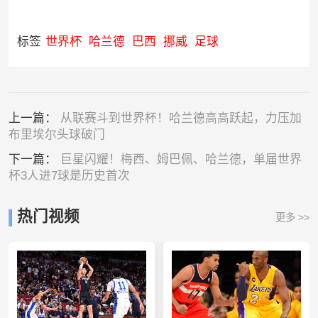
标签
世界杯
哈兰德
巴西
挪威
足球
上一篇：
从联赛斗到世界杯！哈兰德高高跃起，力压加
布里埃尔头球破门
下一篇：
巨星闪耀！梅西、姆巴佩、哈兰德，单届世界
杯3人进7球是历史首次
热门视频
更多 >>