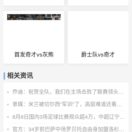
首发奇才vs灰熊
爵士队vs奇才
相关资讯
乔迪：祝贺全队，我们在主场击败了联赛领头羊，顺利拿下宝贵三分
意媒：米兰被切尔西“军训”了，高层难道还看不出阵容短板？
8月8日国内3场足球比赛观众超4万，中超辽宁德比62075人排今年第6
官方：34岁前巴萨中场罗贝托自由身加盟洛杉矶银河，签约2年