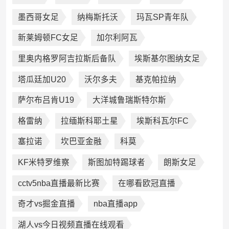
墨西哥女足
纳梅斯托沃
玛瓦SP青年队
新莱姆顿FC女足
加尔利阿瓦
里奥内格罗阿吉拉斯后备队
埃斯基尔图纳女足
塔瓜廷加U20
沃尔多夫
基克帕拉纳
萨尔布吕肯U19
大洋城鲁瑞斯特尔斯
格雷纳
拉缅斯科耶土星
埃斯科瓦尔FC
塞拉诺
坎巴亚金融
科莫
KF米特罗维察
斯图加特踢球者
朗斯女足
cctv5nba直播最新比赛
在哪看欧冠直播
奇才vs掘金直播
nba直播app
湖人vs今日视频直播在线观看