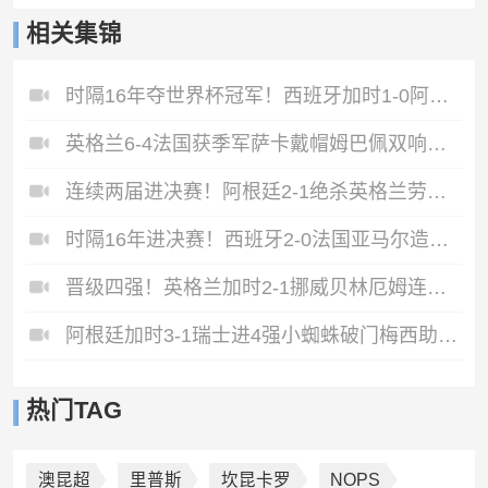
相关集锦
时隔16年夺世界杯冠军！西班牙加时1-0阿根廷费兰制胜恩佐染红
英格兰6-4法国获季军萨卡戴帽姆巴佩双响创纪录奥利塞2助+失良机
连续两届进决赛！阿根廷2-1绝杀英格兰劳塔罗恩佐破门梅西两助攻
时隔16年进决赛！西班牙2-0法国亚马尔造点奥亚萨瓦尔、波罗破门
晋级四强！英格兰加时2-1挪威贝林厄姆连场双响谢尔德鲁普破门
阿根廷加时3-1瑞士进4强小蜘蛛破门梅西助攻麦卡恩博洛假摔染红
热门TAG
澳昆超
里普斯
坎昆卡罗
NOPS