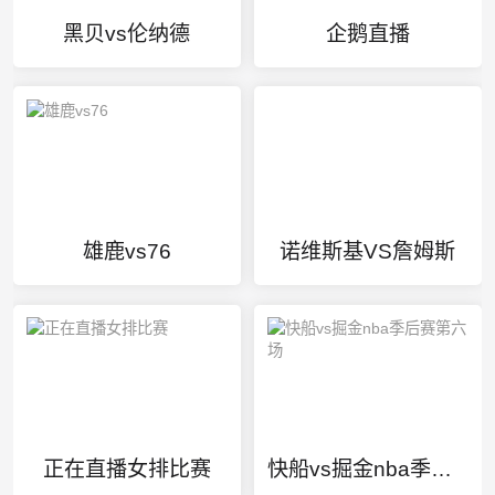
黑贝vs伦纳德
企鹅直播
雄鹿vs76
诺维斯基VS詹姆斯
正在直播女排比赛
快船vs掘金nba季后赛第六场