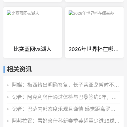
比赛蓝网vs湖人
2026年世界杯在哪举办
相关资讯
阿媒：梅西给出明确答复，长子蒂亚戈暂时不会前往拉玛西亚青训
记者：阿克利乌什通过体检与巴黎签约5年，转会费5000万欧元
记者：巴萨内部态度乐观且谨慎 感觉距离罗德里转会完成更近了
阿邦拉霍：看好舍什科新赛季英超至少进15球，期待他越踢越好