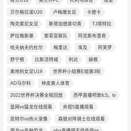
荷兰U16
奥兰乔FC
托利马体育
维堡
贝尔格拉诺U20
卢梅珊女足
卡德卡
陶克索尼女足
斯塔加德甚切青
TJ塔特拉
萨拉格斯基
索菲亚联队
阿克斯布里奇
哈夫纳夫约杜尔
梅里达
埃及
阿芙罗
舒宁根
比斯活特城
利达
赫根
奥地利女足U19
世界杯小组赛E组第3轮
AD马尔科
林皮奥人体育
2022世界杯决赛全程回放
西甲直播吧敦fc3。tv
篮网vs猛龙在线观看
央视5直播观看
凯特尔vs热火录像
森狼对阵骑士在线观看
甲龙vs各种恐龙
nba直播吧无插件版jrs