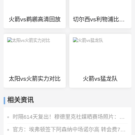
火箭vs鹈鹕高清回放
切尔西vs利物浦比分预测
太阳vs火箭实力对比
火箭vs猛龙队
相关资讯
时隔614天复出！穆德里克社媒晒赛场照片：好久不见
官方：埃弗顿签下阿森纳中场诺尔高 转会费700万镑签约2年