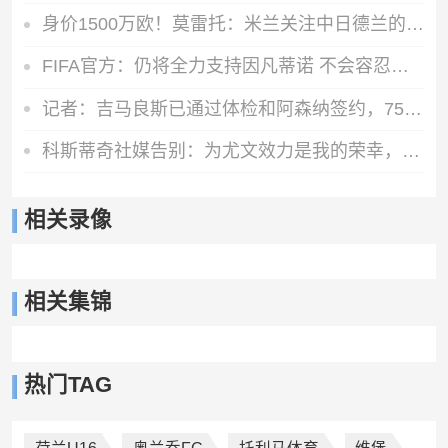
身价1500万欧！莫雷托：米兰关注中日德兰的智利前锋奥索里奥
FIFA官方：仍将全力支持因凡蒂诺 不会容忍外界对FIFA诚信的攻击
记者：吉马良斯已通过体检和阿森纳签约，7500万镑分期3年支付
科斯蒂奇社媒告别：为尤文效力是我的荣幸，感谢大家的支持
相关录像
相关集锦
热门TAG