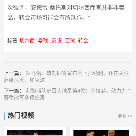
次强调，安德雷·桑托斯对切尔西而言并非非卖
品，转会市场可能会有所动作。”
标签
切尔西
曼联
英超
足球
转会
上一篇：
罗马诺：热刺即将宣布签下托纳利，还在关注
萨维尼奥、加克波
下一篇：
利物浦队史百大球星第4位：萨拉赫，效力九个
赛季改写多项纪录
热门视频
更多 >>