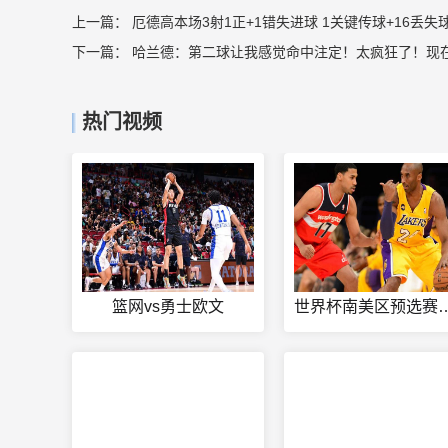
上一篇：
厄德高本场3射1正+1错失进球 1关键传球+16丢失球
下一篇：
哈兰德：第二球让我感觉命中注定！太疯狂了！现
热门视频
篮网vs勇士欧文
世界杯南美区预选