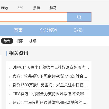
Bing
360
搜狗
神马
赛事
全部频道
球员
综合
搜索
视频
相关资讯
时隔614天复出！穆德里克社媒晒赛场照片：好久不见
官方：埃弗顿签下阿森纳中场诺尔高 转会费700万镑签约2年
身价1500万欧！莫雷托：米兰关注中日德兰的智利前锋奥索里奥
FIFA官方：仍将全力支持因凡蒂诺 不会容忍外界对FIFA诚信的攻击
记者：吉马良斯已通过体检和阿森纳签约，7500万镑分期3年支付