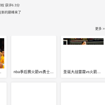
权 获评6.3分
在新的巅峰来了
更多 >
赛结果公布
nba季后赛火箭vs勇士g1
圣诞大战雷霆vs火箭中文解说