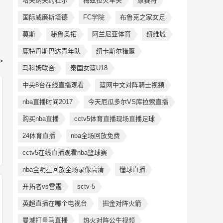
哈夫纳夫约杜尔
梅兹拉火车头
康赛特
国际威廉斯塔德
FC学院
布鲁克之家女足
莫斯
秘鲁奥拓
阿兰尼亚体育
纽维城
鹿特丹斯巴达青年队
纽卡斯尔猎鹰
>
马科姆联合
泰国女篮U18
中央8台在线直播观看
篮网中文对阵骑士视频
nba直播时间2017
今天厄瓜多尔VS库拉索直播
购买nba直播
cctv5体育直播现场直播足球
24体育直播
nba全场回放免费
cctv5在线直播观看nba篮球赛
nba全明星回放全场录像高清
懂球直播
开拓者vs雷霆
sctv-5
英超直播在哪个电视台
掘金对阵火箭
曼城打皇马直播
热火对阵公牛视频