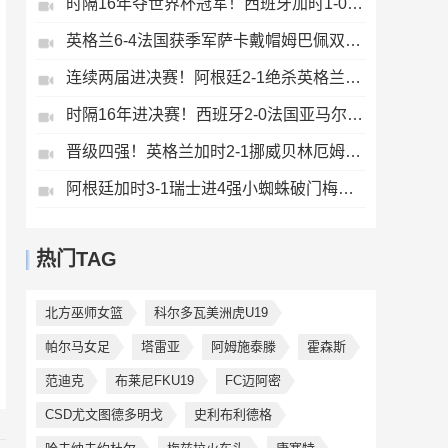
时隔16年夺世界杯冠军！西班牙加时1-0阿根廷费兰制胜恩佐染红
英格兰6-4法国获季军萨卡戴帽姆巴佩双响创纪录奥利塞2助+失良机
连续两届进决赛！阿根廷2-1绝杀英格兰劳塔罗恩佐破门梅西两助攻
时隔16年进决赛！西班牙2-0法国亚马尔造点奥亚萨瓦尔、波罗破门
晋级四强！英格兰加时2-1挪威贝林厄姆连场双响谢尔德鲁普破门
阿根廷加时3-1瑞士进4强小蜘蛛破门梅西助攻麦卡恩博洛假摔染红
热门TAG
北方巫师女篮
科尔多瓦美洲虎U19
帕尔马女足
塔雷亚
阿姆施泰滕
霍森斯
范迪克
布莱尼FKU19
FC迈阿密
CSD尤文图德多明戈
史利布利德格