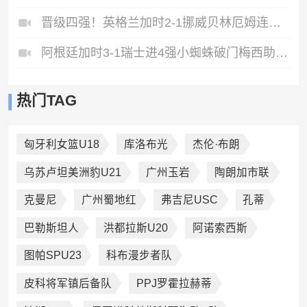
晋级四强！英格兰加时2-1挪威贝林厄姆连场双响谢尔德鲁普破门
阿根廷加时3-1瑞士进4强小蜘蛛破门梅西助攻麦卡恩博洛假摔染红
热门TAG
匈牙利女篮U18
库洛布光
杰伦·布朗
乌苏卢坦美洲豹U21
广州玉岩
陶朗加市联
克曼尼
广州蜀地红
弗吉尼USC
孔蒂
巴勒斯坦人
洪都拉斯U20
阿诺索西斯
图帕SPU23
科布漫步者队
皮科将军镇后备队
PPJ罗霍拉赫蒂