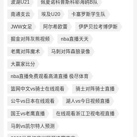
波湖U21
佩夏诺科普斯科耶海鸥B队
南通支云
埃及U20
卡塞罗斯学生队
JWW女足
阿尔希欧蕾
伊萨贝拉考博伊斯
掘金对阵灰熊视频
nba直播天天
老鹰对阵魔术
马刺对阵森狼录像
大赢家比分
nba直播免费观看高清直播 极尽体育
篮网中文vs骑士在线观看
骑土对阵骑士直播
公牛vs日本在线观看
湖人vs今日视频直播
国王vs老鹰直播
在线观看浙江卫视电视直播
马刺vs凯尔特人预测