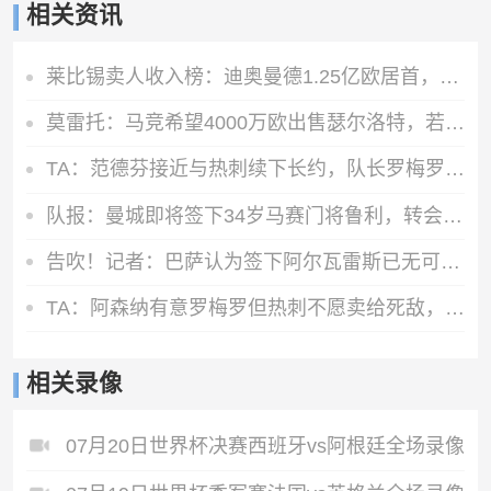
相关资讯
莱比锡卖人收入榜：迪奥曼德1.25亿欧居首，舍什科索博奥尔莫在列
莫雷托：马竞希望4000万欧出售瑟尔洛特，若成功将追逐弗拉霍维奇
TA：范德芬接近与热刺续下长约，队长罗梅罗预计在关窗前离队
队报：曼城即将签下34岁马赛门将鲁利，转会费350万欧元
告吹！记者：巴萨认为签下阿尔瓦雷斯已无可能，正在寻找备选目标
TA：阿森纳有意罗梅罗但热刺不愿卖给死敌，马竞国米是最可能下家
相关录像
07月20日世界杯决赛西班牙vs阿根廷全场录像