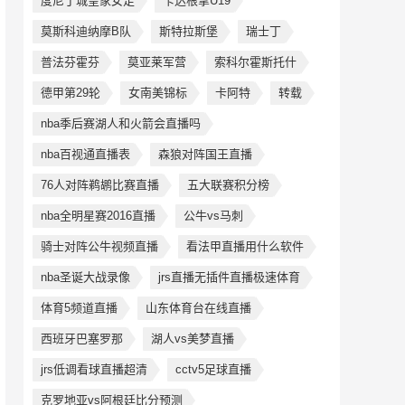
度尼丁城皇家女足
卡达根拿U19
莫斯科迪纳摩B队
斯特拉斯堡
瑞士丁
普法芬霍芬
莫亚莱军营
索科尔霍斯托什
德甲第29轮
女南美锦标
卡阿特
转载
nba季后赛湖人和火箭会直播吗
nba百视通直播表
森狼对阵国王直播
76人对阵鹈鹕比赛直播
五大联赛积分榜
nba全明星赛2016直播
公牛vs马刺
骑士对阵公牛视频直播
看法甲直播用什么软件
nba圣诞大战录像
jrs直播无插件直播极速体育
体育5频道直播
山东体育台在线直播
西班牙巴塞罗那
湖人vs美梦直播
jrs低调看球直播超清
cctv5足球直播
克罗地亚vs阿根廷比分预测