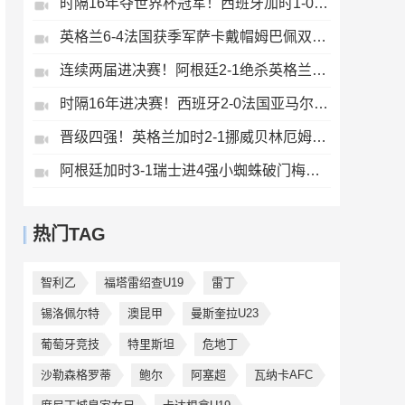
时隔16年夺世界杯冠军！西班牙加时1-0阿根廷费兰制胜恩佐染红
英格兰6-4法国获季军萨卡戴帽姆巴佩双响创纪录奥利塞2助+失良机
连续两届进决赛！阿根廷2-1绝杀英格兰劳塔罗恩佐破门梅西两助攻
时隔16年进决赛！西班牙2-0法国亚马尔造点奥亚萨瓦尔、波罗破门
晋级四强！英格兰加时2-1挪威贝林厄姆连场双响谢尔德鲁普破门
阿根廷加时3-1瑞士进4强小蜘蛛破门梅西助攻麦卡恩博洛假摔染红
热门TAG
智利乙
福塔雷绍查U19
雷丁
锡洛佩尔特
澳昆甲
曼斯奎拉U23
葡萄牙竞技
特里斯坦
危地丁
沙勒森格罗蒂
鲍尔
阿塞超
瓦纳卡AFC