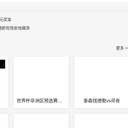
美元奖金
随即完场坐地痛哭
更多 >
场
世界杯非洲区预选赛积分排名
泰森钱德勒vs邓肯