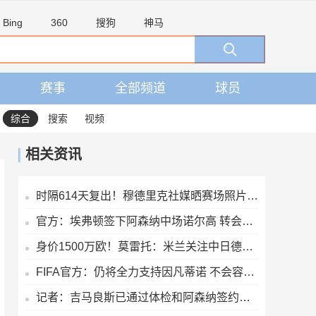
Bing
360
搜狗
神马
赛事
全部频道
球员
综合
搜索
视频
相关资讯
时隔614天复出！穆德里克社媒晒赛场照片：好久不见
官方：埃弗顿签下阿森纳中场诺尔高 转会费700万镑签约2年
身价1500万欧！莫雷托：米兰关注中日德兰的智利前锋奥索里奥
FIFA官方：仍将全力支持因凡蒂诺 不会容忍外界对FIFA诚信的攻击
记者：吉马良斯已通过体检和阿森纳签约，7500万镑分期3年支付