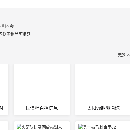
人山人海
还剩英格兰阿根廷
更多 >
期
世俱杯直播信息
太阳vs鹈鹕偷球