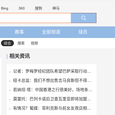
Bing
360
搜狗
神马
赛事
全部频道
球员
综合
搜索
视频
相关资讯
记者：罗梅罗经纪团队希望巴萨采取行动，但后者首选引进罗德里
纽卡总监：我们不想出售吉马良斯但不得不权衡，他明确说出了意愿
若纳坦·塔：中国香港之行很美好，场地条件一般 但我们踢得不错
莫雷托：巴列卡诺后卫查瓦里亚即将加盟切尔西，很快就会官方宣布
有情况？葡媒：菲利克斯与前女友夜店相遇，交谈后社媒再次互关