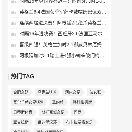
时隔16年夺世界杯冠军！西班牙加时1-0阿根廷费兰制胜恩佐染红
英格兰6-4法国获季军萨卡戴帽姆巴佩双响创纪录奥利塞2助+失良机
连续两届进决赛！阿根廷2-1绝杀英格兰劳塔罗恩佐破门梅西两助攻
时隔16年进决赛！西班牙2-0法国亚马尔造点奥亚萨瓦尔、波罗破门
晋级四强！英格兰加时2-1挪威贝林厄姆连场双响谢尔德鲁普破门
阿根廷加时3-1瑞士进4强小蜘蛛破门梅西助攻麦卡恩博洛假摔染红
热门TAG
合肥女篮
乌克兰U16
河床女足
波女联
瓦尔千赫女足U20
圣约翰
韩科维德斯
贝蒂斯体育
斯托克城女足
巴罗
亚古拉斯
吕讷堡汉莎
布卡拉曼格女足