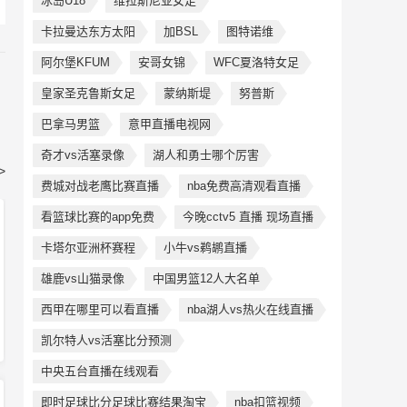
冰岛U18
维拉斯尼亚女足
卡拉曼达东方太阳
加BSL
图特诺维
阿尔堡KFUM
安哥女锦
WFC夏洛特女足
皇家圣克鲁斯女足
蒙纳斯堤
努普斯
巴拿马男篮
意甲直播电视网
奇才vs活塞录像
湖人和勇士哪个厉害
>
费城对战老鹰比赛直播
nba免费高清观看直播
看篮球比赛的app免费
今晚cctv5 直播 现场直播
卡塔尔亚洲杯赛程
小牛vs鹈鹕直播
雄鹿vs山猫录像
中国男篮12人大名单
西甲在哪里可以看直播
nba湖人vs热火在线直播
凯尔特人vs活塞比分预测
中央五台直播在线观看
即时足球比分足球比赛结果淘宝
nba扣篮视频