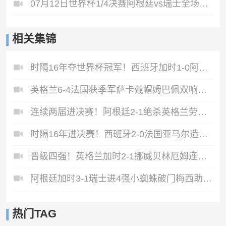
07月12日世界杯1/4决赛阿根廷vs瑞士全场录像
相关集锦
时隔16年夺世界杯冠军！西班牙加时1-0阿根廷费兰制胜恩佐染红
英格兰6-4法国获季军萨卡戴帽姆巴佩双响创纪录奥利塞2助+失良机
连续两届进决赛！阿根廷2-1绝杀英格兰劳塔罗恩佐破门梅西两助攻
时隔16年进决赛！西班牙2-0法国亚马尔造点奥亚萨瓦尔、波罗破门
晋级四强！英格兰加时2-1挪威贝林厄姆连场双响谢尔德鲁普破门
阿根廷加时3-1瑞士进4强小蜘蛛破门梅西助攻麦卡恩博洛假摔染红
热门TAG