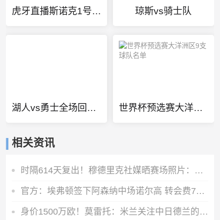
虎牙直播斯诺克1号直播间
琼斯vs骑士队
湖人vs勇士全场回放微博
世界杯预选赛大洋洲区9支球队名单
相关资讯
时隔614天复出！穆德里克社媒晒赛场照片：好久不见
官方：埃弗顿签下阿森纳中场诺尔高 转会费700万镑签约2年
身价1500万欧！莫雷托：米兰关注中日德兰的智利前锋奥索里奥