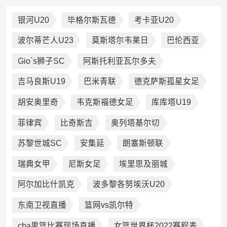
银河U20
毕格尔斯瓦德
考卡亚U20
波尔蒂芒人U23
莫斯塔尔韦莱日
巴伦西亚
Gio`s狮子SC
阿斯托利亚瓦尔多夫
吉马良斯U19
巴米青联
德克萨斯孤星女足
胡安奥里奇
韦克斯福德女足
库库塔U19
菲律宾
比奇斯吉
奥列塔基尔切
苏黎世城SC
安集延
朗塞斯顿联
瑞典女甲
尼斯女足
埃里思及丽城
阿尔加比什凯克
波多黎各努埃沃U20
东南卫视直播
篮网vs凯尔特
cba男篮比赛现场直播
女篮世界杯2022赛程表