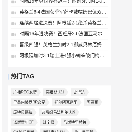
时隔16年夺世界杯冠军！西班牙加时1-0阿根廷费兰制胜恩佐染红
英格兰6-4法国获季军萨卡戴帽姆巴佩双响创纪录奥利塞2助+失良机
连续两届进决赛！阿根廷2-1绝杀英格兰劳塔罗恩佐破门梅西两助攻
时隔16年进决赛！西班牙2-0法国亚马尔造点奥亚萨瓦尔、波罗破门
晋级四强！英格兰加时2-1挪威贝林厄姆连场双响谢尔德鲁普破门
阿根廷加时3-1瑞士进4强小蜘蛛破门梅西助攻麦卡恩博洛假摔染红
热门TAG
广播REG女篮
突尼斯U21
史毕达
里奥内格罗RR女足
托尔阿克雷里
阿贾克
庞特贝德拉
弗雷姆乌法利尔U19
诺斯青年CF
舒宁根
马斯特里赫特