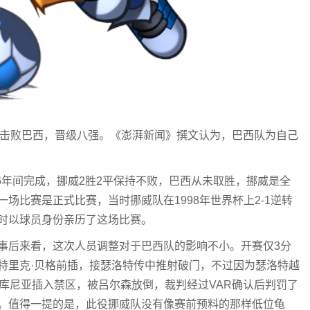
2-1击败巴西，晋级八强。《澎湃新闻》撰文认为，巴西队为自己
006年间完成，挪威2胜2平保持不败，巴西从未取胜，挪威是全
场比赛是正式比赛，当时挪威队在1998年世界杯上2-1逆转
时以球员身份亲历了这场比赛。
事后来看，这次人员调整对于巴西队的影响不小。开赛仅3分
特里克·贝格前插，接瑟洛特传中推射破门，不过因为瑟洛特越
库尼亚插入禁区，被吕尔森放倒，裁判经过VAR确认后判罚了
。值得一提的是，此役挪威队没有像赛前预料的那样低位龟