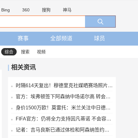
Bing
360
搜狗
神马
赛事
全部频道
球员
综合
搜索
视频
相关资讯
时隔614天复出！穆德里克社媒晒赛场照片：好久不见
官方：埃弗顿签下阿森纳中场诺尔高 转会费700万镑签约2年
身价1500万欧！莫雷托：米兰关注中日德兰的智利前锋奥索里奥
FIFA官方：仍将全力支持因凡蒂诺 不会容忍外界对FIFA诚信的攻击
记者：吉马良斯已通过体检和阿森纳签约，7500万镑分期3年支付