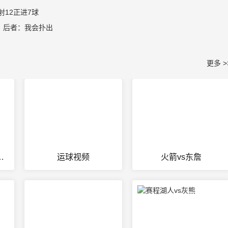
射12正进7球
，后者：我会扑出
更多 >
g5赛后发布会
运球视频
火箭vs东詹