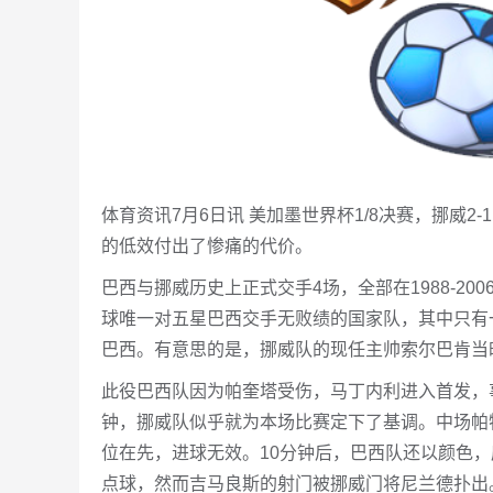
体育资讯7月6日讯 美加墨世界杯1/8决赛，挪威
的低效付出了惨痛的代价。
巴西与挪威历史上正式交手4场，全部在1988-2
球唯一对五星巴西交手无败绩的国家队，其中只有一
巴西。有意思的是，挪威队的现任主帅索尔巴肯当
此役巴西队因为帕奎塔受伤，马丁内利进入首发，
钟，挪威队似乎就为本场比赛定下了基调。中场帕
位在先，进球无效。10分钟后，巴西队还以颜色，
点球，然而吉马良斯的射门被挪威门将尼兰德扑出