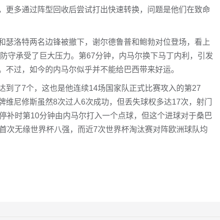
，更多通过阵型回收后尝试打出快速转换，问题是他们在致命
和瑟洛特两名边锋被撤下，谢尔德鲁普和鲍勃对位登场，看上
路防守承受了巨大压力。第67分钟，内马尔换下马丁内利，引发
。不过，如今的内马尔似乎并不能给巴西带来好运。
到了7个，这也是他连续14场国家队正式比赛攻入的第27
维尼修斯虽然8次过人6次成功，但丢失球权多达17次，射门
停补时第10分钟由内马尔打入一个点球，但这个进球对于桑巴
来首次无缘世界杯八强，而近7次世界杯淘汰赛对阵欧洲球队均