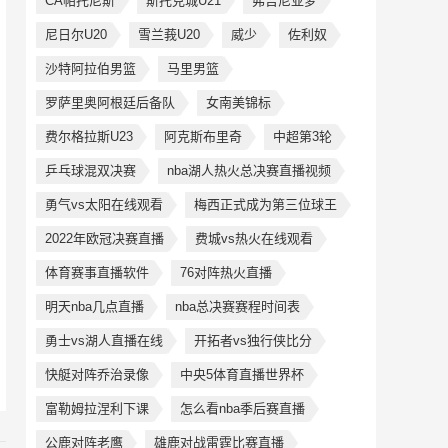
CA帕托尼斯
斯托克城U21
弗吉尼亚梦
尼日尔U20
雪兰莪U20
威少
佐利奴
沙特阿拉伯男篮
马里男篮
罗萨里奥阿根廷后备队
女南美锦标
费尔格拉斯U23
阿克斯布里奇
中超第3轮
乒乓球混双决赛
nba湖人热火总决赛直播视频
勇气vs太阳在线观看
梅西正式成为第三位球王
2022年欧冠决赛直播
费城vs热火在线观看
体育赛事直播软件
76对阵热火直播
明天nba几点直播
nba总决赛赛程时间表
勇士vs湖人直播在线
开拓者vs独行侠比分
快艇对阵乔治录像
中央5体育直播世界杯
富勒姆拉涅利下课
怎么看nba季后赛直播
公鹿对阵老鹰
雄鹿对战雷霆比赛直播