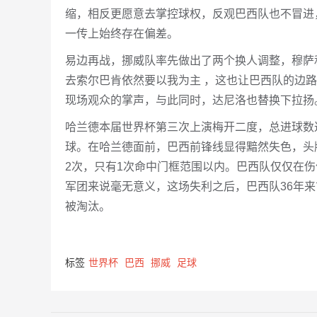
缩，相反更愿意去掌控球权，反观巴西队也不冒进
一传上始终存在偏差。
易边再战，挪威队率先做出了两个换人调整，穆萨
去索尔巴肯依然要以我为主 ，这也让巴西队的边
现场观众的掌声，与此同时，达尼洛也替换下拉扬
哈兰德本届世界杯第三次上演梅开二度，总进球数达
球。在哈兰德面前，巴西前锋线显得黯然失色，头牌
2次，只有1次命中门框范围以内。巴西队仅仅在伤
军团来说毫无意义，这场失利之后，巴西队36年
被淘汰。
标签
世界杯
巴西
挪威
足球