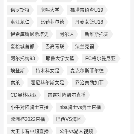
诺罗斯特
庆熙大学
福塔雷绍查U19
湛江龙仁
比勒菲尔德
丹麦女篮U18
伊希库斯尼斯塔史
阿尔达
斯维斯托夫
奎松城首都
巴高青联
法兰克福
阿尔托纳93
耶鲁大学女篮
FC格尔曼尼亚
埃登斯
特木科女足
麦克尔斯菲尔德
索莱
霍尼赫尔斯女足
乔治泰勒加菲
CD奥林匹亚
雷霆对阵凯尔直播
小牛对阵骑士直播
nba骑士vs勇士直播
欧洲杯2022直播
巴西VS海地
大王卡看中超直播
公牛vs湖人视频