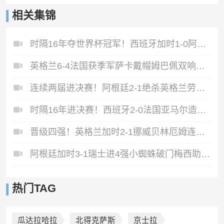
相关集锦
时隔16年夺世界杯冠军！西班牙加时1-0阿根廷费兰制胜恩佐染红
英格兰6-4法国获季军萨卡戴帽姆巴佩双响创纪录奥利塞2助+失良机
连续两届进决赛！阿根廷2-1绝杀英格兰劳塔罗恩佐破门梅西两助攻
时隔16年进决赛！西班牙2-0法国亚马尔造点奥亚萨瓦尔、波罗破门
晋级四强！英格兰加时2-1挪威贝林厄姆连场双响谢尔德鲁普破门
阿根廷加时3-1瑞士进4强小蜘蛛破门梅西助攻麦卡恩博洛假摔染红
热门TAG
瓜达拉哈拉
北得克萨斯
京士拉