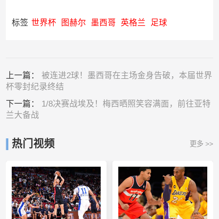
标签
世界杯
图赫尔
墨西哥
英格兰
足球
上一篇：
被连进2球！墨西哥在主场金身告破，本届世界
杯零封纪录终结
下一篇：
1/8决赛战埃及！梅西晒照笑容满面，前往亚特
兰大备战
热门视频
更多 >>