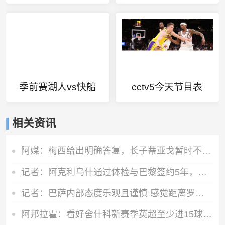
季前赛湖人vs快船
cctv5今天节目表
相关资讯
阿媒：梅西给出明确答复，长子蒂亚戈暂时不会前往拉玛西亚青训
记者：阿克利乌什通过体检与巴黎签约5年，转会费5000万欧元
记者：巴萨内部态度乐观且谨慎 感觉距离罗德里转会完成更近了
阿邦拉霍：看好舍什科新赛季英超至少进15球，期待他越踢越好