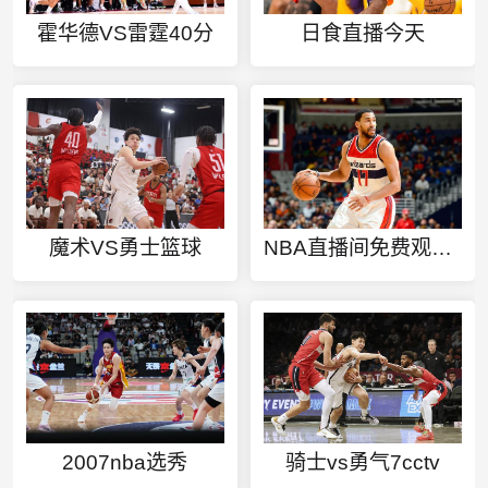
霍华德VS雷霆40分
日食直播今天
魔术VS勇士篮球
NBA直播间免费观看直播
2007nba选秀
骑士vs勇气7cctv