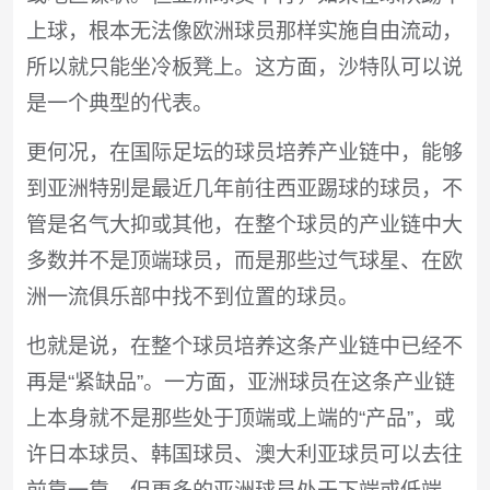
上球，根本无法像欧洲球员那样实施自由流动，
所以就只能坐冷板凳上。这方面，沙特队可以说
是一个典型的代表。
更何况，在国际足坛的球员培养产业链中，能够
到亚洲特别是最近几年前往西亚踢球的球员，不
管是名气大抑或其他，在整个球员的产业链中大
多数并不是顶端球员，而是那些过气球星、在欧
洲一流俱乐部中找不到位置的球员。
也就是说，在整个球员培养这条产业链中已经不
再是“紧缺品”。一方面，亚洲球员在这条产业链
上本身就不是那些处于顶端或上端的“产品”，或
许日本球员、韩国球员、澳大利亚球员可以去往