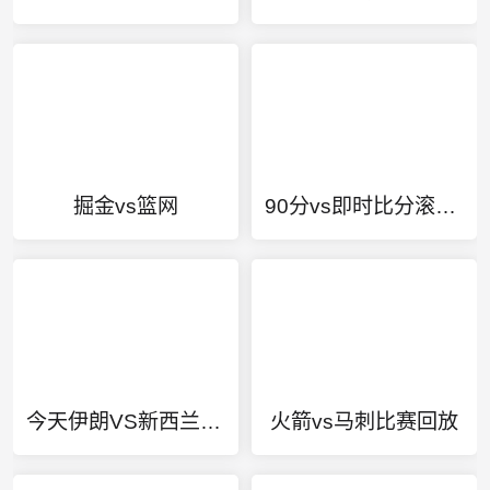
掘金vs篮网
90分vs即时比分滚球版播音版
今天伊朗VS新西兰直播
火箭vs马刺比赛回放