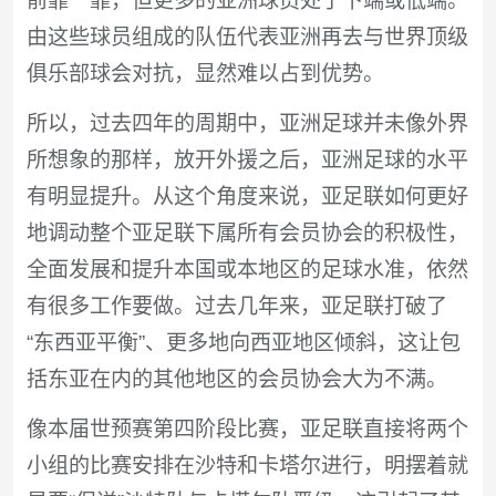
前靠一靠，但更多的亚洲球员处于下端或低端。
由这些球员组成的队伍代表亚洲再去与世界顶级
俱乐部球会对抗，显然难以占到优势。
所以，过去四年的周期中，亚洲足球并未像外界
所想象的那样，放开外援之后，亚洲足球的水平
有明显提升。从这个角度来说，亚足联如何更好
地调动整个亚足联下属所有会员协会的积极性，
全面发展和提升本国或本地区的足球水准，依然
有很多工作要做。过去几年来，亚足联打破了
“东西亚平衡”、更多地向西亚地区倾斜，这让包
括东亚在内的其他地区的会员协会大为不满。
像本届世预赛第四阶段比赛，亚足联直接将两个
小组的比赛安排在沙特和卡塔尔进行，明摆着就