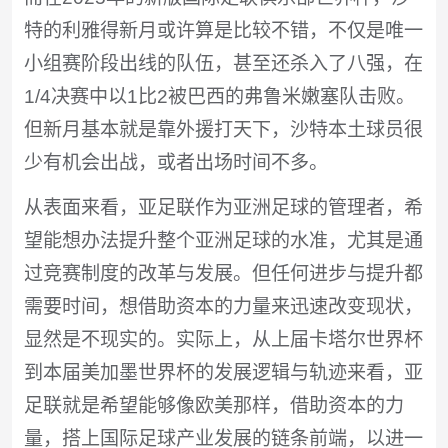
特的利雅得新月或许算是比较不错，不仅是唯一
小组赛阶段出线的队伍，甚至还杀入了八强，在
1/4决赛中以1比2被巴西的弗鲁米嫩塞队击败。
但新月基本就是靠外援打天下，沙特本土球员很
少有机会出战，或者出场时间不多。
从表面来看，亚足联作为亚洲足球的管理者，希
望能想办法提升整个亚洲足球的水准，尤其是通
过竞赛制度的改革与发展。但任何进步与提升都
需要时间，想借助资本的力量来迅速改变现状，
显然是不现实的。实际上，从上届卡塔尔世界杯
到本届美加墨世界杯的发展逻辑与轨迹来看，亚
足联就是希望能够像欧美那样，借助资本的力
量，搭上国际足球产业发展的链条前端，以进一