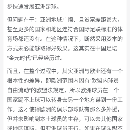
步快速发展亚洲足球。
但问题在于：亚洲地域广阔、且贫富差距甚大，
甚至更多的国家和地区连符合国际足联标准的体
育场都还没有。在这种情况下，断然采用资本的
方式未必能够取得好效果。这其实在中国足坛
“金元时代”已经经历过。
而且，在整个过程中，其实亚洲与欧洲还有一个
根本性的差异，即欧洲范围内因有“欧盟内球员
自由流动”的欧盟法规定，所以欧洲球员在一个
国家踢不上球可以转身去另一个地方谋到一份工
作。这才使得欧洲的俱乐部球队有那么多外援，
但并未影响到本土球员的生存，可以去其他国家
或地区谋职。但亚洲球员不行，如果在球队踢不