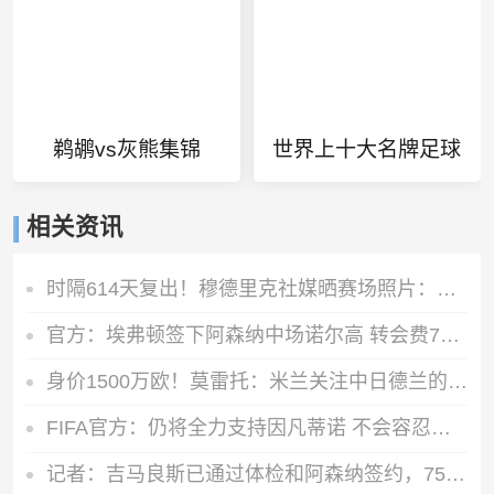
鹈鹕vs灰熊集锦
世界上十大名牌足球
相关资讯
时隔614天复出！穆德里克社媒晒赛场照片：好久不见
官方：埃弗顿签下阿森纳中场诺尔高 转会费700万镑签约2年
身价1500万欧！莫雷托：米兰关注中日德兰的智利前锋奥索里奥
FIFA官方：仍将全力支持因凡蒂诺 不会容忍外界对FIFA诚信的攻击
记者：吉马良斯已通过体检和阿森纳签约，7500万镑分期3年支付