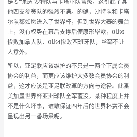
是要“保送”沙特队与卡塔尔队晋级，这引起了其
他四支参赛队的强烈不满。的确，沙特队和卡塔
尔队都如愿进入了世界杯，但到世界大赛的舞台
上，没有权势在幕后支撑后便原形毕露，0比6
惨败加拿大队、0比4惨败西班牙队，丝毫不让
人意外。
所以，亚足联应该维护的不只是一两个下属会员
协会的利益，而更应该维护大多数会员协会的利
益，这才应该是亚足联改革的方向与途径。此番
美加墨世界杯亚洲球队全军覆没，某种程度上并
不是什么坏事，谁敢保证四年后的世界杯赛不会
呈现出另一番场景呢。