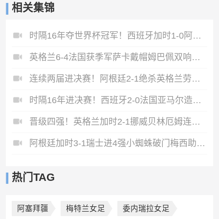
相关集锦
时隔16年夺世界杯冠军！西班牙加时1-0阿根廷费兰制胜恩佐染红
英格兰6-4法国获季军萨卡戴帽姆巴佩双响创纪录奥利塞2助+失良机
连续两届进决赛！阿根廷2-1绝杀英格兰劳塔罗恩佐破门梅西两助攻
时隔16年进决赛！西班牙2-0法国亚马尔造点奥亚萨瓦尔、波罗破门
晋级四强！英格兰加时2-1挪威贝林厄姆连场双响谢尔德鲁普破门
阿根廷加时3-1瑞士进4强小蜘蛛破门梅西助攻麦卡恩博洛假摔染红
热门TAG
阿塞拜疆
梅特兰女足
委内瑞拉女足