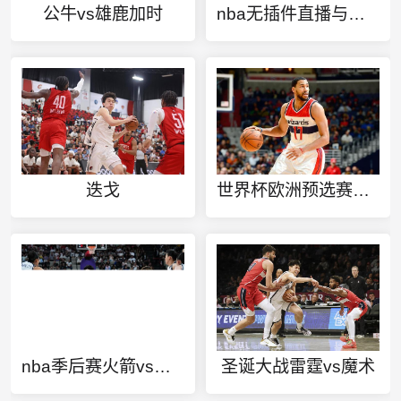
公牛vs雄鹿加时
nba无插件直播与直播吧比较
迭戈
世界杯欧洲预选赛推荐球队
nba季后赛火箭vs雷霆新闻
圣诞大战雷霆vs魔术