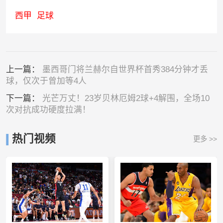
西甲
足球
上一篇：
墨西哥门将兰赫尔自世界杯首秀384分钟才丢
球，仅次于曾加等4人
下一篇：
光芒万丈！23岁贝林厄姆2球+4解围，全场10
次对抗成功硬度拉满！
热门视频
更多 >>