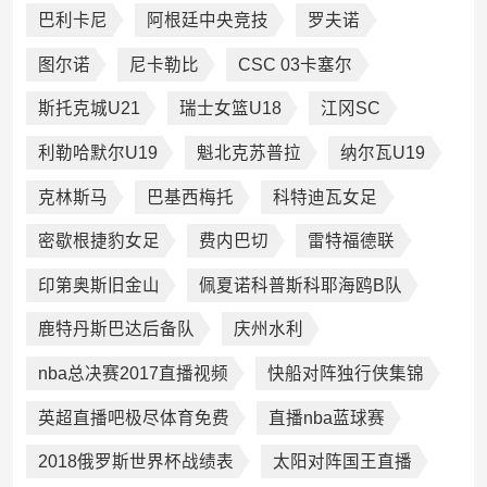
巴利卡尼
阿根廷中央竞技
罗夫诺
图尔诺
尼卡勒比
CSC 03卡塞尔
斯托克城U21
瑞士女篮U18
江冈SC
利勒哈默尔U19
魁北克苏普拉
纳尔瓦U19
克林斯马
巴基西梅托
科特迪瓦女足
密歇根捷豹女足
费内巴切
雷特福德联
印第奥斯旧金山
佩夏诺科普斯科耶海鸥B队
鹿特丹斯巴达后备队
庆州水利
nba总决赛2017直播视频
快船对阵独行侠集锦
英超直播吧极尽体育免费
直播nba蓝球赛
2018俄罗斯世界杯战绩表
太阳对阵国王直播