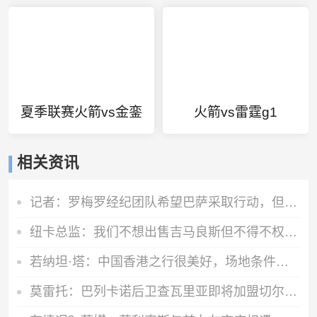
夏季联赛火箭vs金銮
火箭vs雷霆g1
相关资讯
记者：罗梅罗经纪团队希望巴萨采取行动，但后者首选引进罗德里
纽卡总监：我们不想出售吉马良斯但不得不权衡，他明确说出了意愿
若纳坦·塔：中国香港之行很美好，场地条件一般 但我们踢得不错
莫雷托：巴列卡诺后卫查瓦里亚即将加盟切尔西，很快就会官方宣布