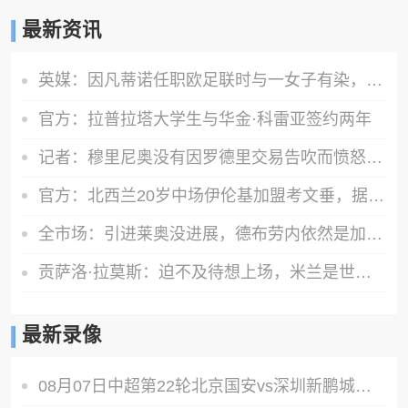
最新资讯
英媒：因凡蒂诺任职欧足联时与一女子有染，欧足联付6位数封口费
官方：拉普拉塔大学生与华金·科雷亚签约两年
记者：穆里尼奥没有因罗德里交易告吹而愤怒，他完全信任现有球员
官方：北西兰20岁中场伊伦基加盟考文垂，据悉转会费3000万欧
全市场：引进莱奥没进展，德布劳内依然是加拉塔萨雷的引援目标
贡萨洛·拉莫斯：迫不及待想上场，米兰是世上最伟大的俱乐部之一
最新录像
08月07日中超第22轮北京国安vs深圳新鹏城全场录像