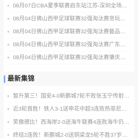
08月07日CBA夏季联赛启东站江苏-深圳全场录像
08月04日佛山西甲足球联赛32强淘汰赛贪玩游戏VS美的薪火全场录像
08月04日佛山西甲足球联赛32强淘汰赛藝品高國際VS湛江狂狼·粵辉能源全场录像
08月04日佛山西甲足球联赛32强淘汰赛广东西南建设VS香港圣徒全场录像
08月04日佛山西甲足球联赛32强淘汰赛肇庆恒骏成VS三七互娱全场录像
最新集锦
暂升第三！国安4-0新鹏城7轮不败张玉宁传射达万双响法比奥破门
近3轮首胜！铁人3-1送申花中超3连败热菲尼奥双响邦本宜裕传射
笑傲德比！西海岸2-0送海牛联赛4连败海牛仍垫底西海岸升至第二
终结2连败！新鹏城2-0送铜梁龙5轮不胜37岁姜至鹏破门韦斯利建功