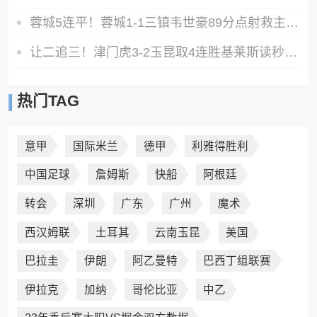
蓉城5连平！蓉城1-1三镇韦世豪89分点射救主费利佩造点李昂破门
让二追三！津门虎3-2玉昆取4连胜基莱斯读秒绝杀萨尔瓦多破门
热门TAG
意甲
国际米兰
德甲
利雅得胜利
中国足球
詹姆斯
快船
阿根廷
转会
深圳
广东
广州
魔术
西汉姆联
土耳其
云南玉昆
美国
巴拉圭
伊朗
阿乙曼特
巴西丁组联赛
伊拉克
加纳
哥伦比亚
中乙