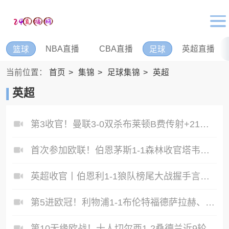
NBA直播
CBA直播
英超直播
篮球
足球
当前位置：
首页
集锦
足球集锦
英超
英超
第3收官！曼联3-0双杀布莱顿B费传射+21助破纪录独享英超助攻王
首次参加欧联！伯恩茅斯1-1森林收官塔韦尼耶救主怀特远射破门
英超收官丨伯恩利1-1狼队榜尾大战握手言和两队双双降入英冠
第5进欧冠！利物浦1-1布伦特福德萨拉赫、罗伯逊结束9年红军生涯
第10无缘欧战！十人切尔西1-2桑德兰近9轮仅1胜桑德兰第7进欧战