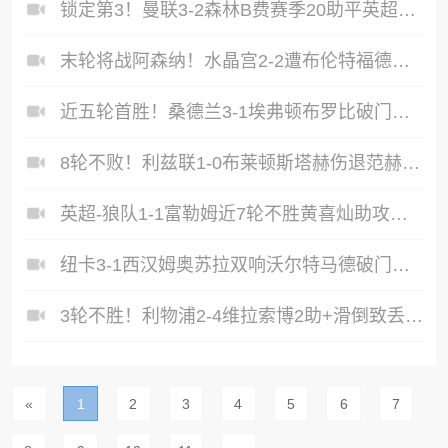
锁定第3！曼联3-2森林B费赛季20助平英超纪录卡塞米罗主场告别
末轮将战阿森纳！水晶宫2-2遭布伦特福德绝平水晶宫6轮不胜
近五轮首胜！桑德兰3-1埃弗顿布罗比破门勒费建功太妃糖六轮不胜
8轮不败！利兹联1-0布莱顿斯塔赫伤退范赫克超级失误勒温献绝杀
英超-狼队1-1富勒姆近7轮不胜黄喜灿助攻马内破门罗宾逊点射扳平
纽卡3-1西汉姆奥苏拉双响沃尔特马德破门铁锤帮先赛落后热刺2分
3轮不胜！利物浦2-4维拉索博2助+滑倒致丢球维拉锁定前五
«
1
2
3
4
5
6
7