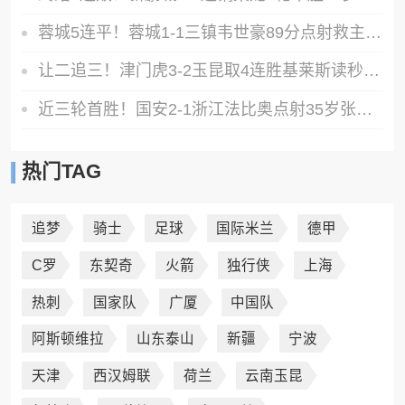
蓉城5连平！蓉城1-1三镇韦世豪89分点射救主费利佩造点李昂破门
让二追三！津门虎3-2玉昆取4连胜基莱斯读秒绝杀萨尔瓦多破门
近三轮首胜！国安2-1浙江法比奥点射35岁张稀哲制胜王钰栋送助攻
热门TAG
追梦
骑士
足球
国际米兰
德甲
C罗
东契奇
火箭
独行侠
上海
热刺
国家队
广厦
中国队
阿斯顿维拉
山东泰山
新疆
宁波
天津
西汉姆联
荷兰
云南玉昆