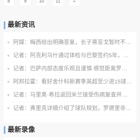
8
9
10
11
»
最新资讯
阿媒：梅西给出明确答复，长子蒂亚戈暂时不会前往拉玛西亚青训
记者：阿克利乌什通过体检与巴黎签约5年，转会费5000万欧元
记者：巴萨内部态度乐观且谨慎 感觉距离罗德里转会完成更近了
阿邦拉霍：看好舍什科新赛季英超至少进15球，期待他越踢越好
记者：马里奥·希拉返回米兰接受伤病复查并继续康复工作
记者：弗里克详细介绍了球队规划，罗德里非常认可并选择加盟巴萨
最新录像