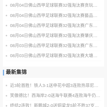
08月04日佛山西甲足球联赛32强淘汰赛贪玩游戏VS美的薪火全场录像
08月04日佛山西甲足球联赛32强淘汰赛藝品高國際VS湛江狂狼·粵辉能源全场录像
08月04日佛山西甲足球联赛32强淘汰赛广东西南建设VS香港圣徒全场录像
08月04日佛山西甲足球联赛32强淘汰赛肇庆恒骏成VS三七互娱全场录像
08月03日佛山西甲足球联赛32强淘汰赛广东客家青年VS广州英华思力U17全场录像
08月03日佛山西甲足球联赛32强淘汰赛大塘控股VS茂名市点都得全场录像
最新集锦
近3轮首胜！铁人3-1送申花中超3连败热菲尼奥双响邦本宜裕传射
笑傲德比！西海岸2-0送海牛联赛4连败海牛仍垫底西海岸升至第二
终结2连败！新鹏城2-0送铜梁龙5轮不胜37岁姜至鹏破门韦斯利建功