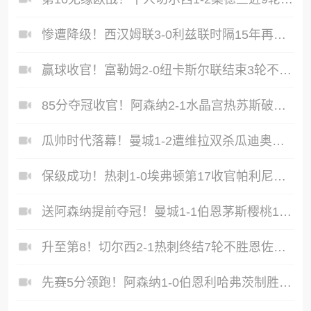
惨遭降级！西汉姆联3-0利兹联时隔15年再度降级至英冠
赢球收官！富勒姆2-0纽卡斯尔联结束3轮不胜迪奥普、凯尔尼破门
85分夺冠收官！阿森纳2-1水晶宫热苏斯破门+失良机马杜埃凯建功
瓜帅时代落幕！曼城1-2遭维拉双杀瓜迪奥拉、B席、斯通斯告别战
保级成功！热刺1-0埃弗顿第17收官帕利尼亚制胜热刺近6轮仅1负
送阿森纳提前夺冠！曼城1-1伯恩茅斯樱桃17轮不败哈兰德扳平
升至第8！切尔西2-1热刺终结7轮不胜恩佐传射热刺领先降级区2分
先赛5分领跑！阿森纳1-0伯恩利哈弗茨制胜+蹬踏染黄萨卡献助攻